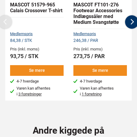
MASCOT 51579-965
MASCOT FT101-276
Calais Crossover T-shirt
Footwear Accessories
Indlægssåler med
Medium Svangstøtte
Previous
N
Medlemspris
Medlemspris
84,38 / STK
246,38 / PAR
Pris (inkl. moms)
Pris (inkl. moms)
93,75 / STK
273,75 / PAR
Se mere
Se mere
4-7 hverdage
4-7 hverdage
Varen kan afhentes
Varen kan afhentes
i
3 forretninger
i
1 forretning
Andre kiggede på