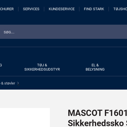
CHURER
SERVICES
KUNDESERVICE
FIND STARK
TØJSH
G
TØJ &
EL &
SIKKERHEDSUDSTYR
BELYSNING
& støvler
>
MASCOT F1601-
Sikkerhedssko