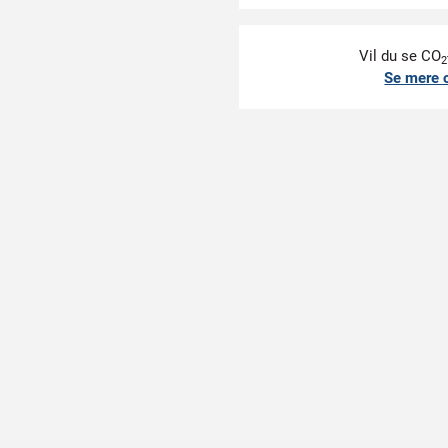
Vil du se CO
2
Se mere 
DOKUMENTER
erhedssko S1PS
rhedssko, der kombinerer slidstyrke og komfort for håndværkere. Ov
æcis og ensartet pasform. Den spandrelfri mellemsål beskytter mo
ngen under gang og stående arbejde. De mange ventilationsåbninge
ized Sikkerhedssko S1PS