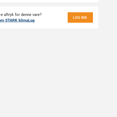
-e aftryk for denne vare?
LOG IND
om STARK klimaLog
erdelen i slidstærkt tekstilmateriale beskytter
d gennembrydning fra skarpe objekter, og den
r i overdelen fremmer luftcirkulationen og holder