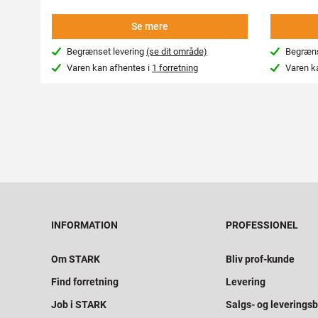
Se mere
Begrænset levering
(se dit område)
Begræns
Varen kan afhentes i
1 forretning
Varen k
INFORMATION
PROFESSIONEL
Om STARK
Bliv prof-kunde
Find forretning
Levering
Job i STARK
Salgs- og leveringsb