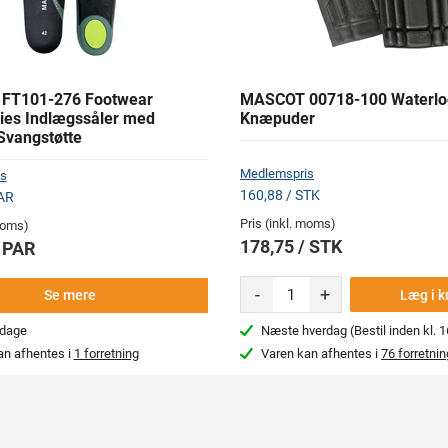
FT101-276 Footwear
MASCOT 00718-100 Waterlo
ies Indlægssåler med
Knæpuder
vangstøtte
Medlemspris
s
160,88 / STK
AR
Pris (inkl. moms)
 moms)
178,75 / STK
/ PAR
-
+
Læg i k
Se mere
rdage
Næste hverdag (Bestil inden kl. 1
an afhentes i
1 forretning
Varen kan afhentes i
76 forretnin