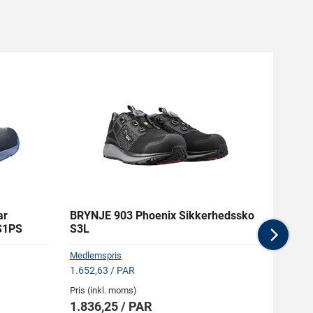
ar
BRYNJE 903 Phoenix Sikkerhedssko
AIRT
S1PS
S3L
Nex
Medlemspris
Medlem
1.652,63 / PAR
2.260,
Pris (inkl. moms)
Pris (i
1.836,25 / PAR
2.51