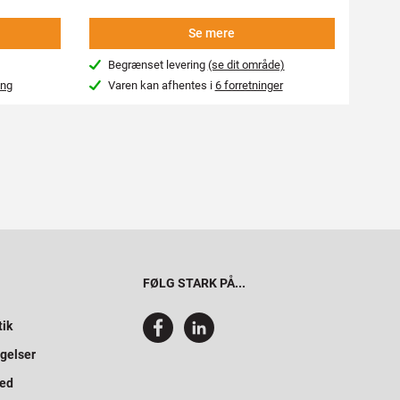
Se mere
Begrænset levering
(se dit område)
Beg
ing
Varen kan afhentes i
6 forretninger
Var
FØLG STARK PÅ...
tik
gelser
hed