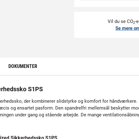
Vil du se CO
-e
2
Se mere o
DOKUMENTER
erhedssko S1PS
rhedssko, der kombinerer slidstyrke og komfort for håndværkere. Ov
æcis og ensartet pasform. Den spandrelfri mellemsål beskytter mo
ngen under gang og stående arbejde. De mange ventilationsåbninge
ized Sikkerhedssko S1PS