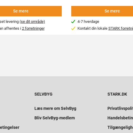
Se mere
Se mere
et levering
(se dit område)
4-7 hverdage
an afhentes i
2 forretninger
Kontakt din lokale
STARK forretn
SELVBYG
STARK.DK
Læs mere om SelvByg
Privatlivspoli
Bliv SelvByg-medlem
Handelsbetin
etingelser
Tilgængelig