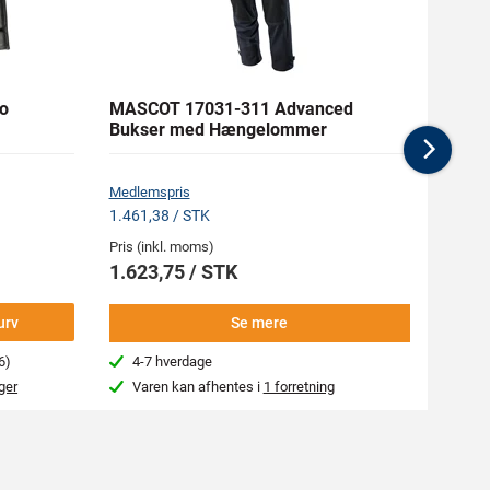
o
MASCOT 17031-311 Advanced
MASC
Bukser med Hængelommer
med 
Nex
Medlem
Medlemspris
235,13
1.461,38 / STK
Pris (i
Pris (inkl. moms)
261,
1.623,75 / STK
-
urv
Se mere
6)
4-7 hverdage
Næs
ger
Varen kan afhentes i
1 forretning
Var