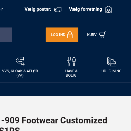
Vælg postnr:
Vælg forretning
OP
LOG IND
KURV
VVS, KLOAK & AFLØB
HAVE &
UDLEJNING
(VA)
BOLIG
909 Footwear Customized
 S1PS