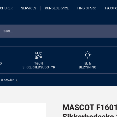
CHURER
SERVICES
KUNDESERVICE
FIND STARK
TØJSH
G
TØJ &
EL &
SIKKERHEDSUDSTYR
BELYSNING
& støvler
>
MASCOT F1601-
Sikkerhedssko