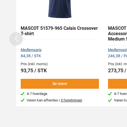
MASCOT 51579-965 Calais Crossover
MASCOT 
T-shirt
Accessor
Medium S
Previous
Medlemspris
Medlemspri
84,38 / STK
246,38 / P
Pris (inkl. moms)
Pris (inkl.
93,75 / STK
273,75 
Se mere
4-7 hverdage
4-7 hve
Varen kan afhentes i
3 forretninger
Varen k