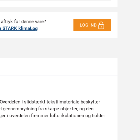
 aftryk for denne vare?
LOG IND
m STARK klimaLog
erdelen i slidstærkt tekstilmateriale beskytter
d gennembrydning fra skarpe objekter, og den
r i overdelen fremmer luftcirkulationen og holder