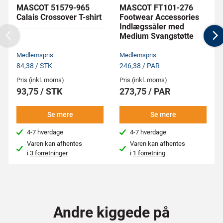
MASCOT 51579-965
MASCOT FT101-276
Calais Crossover T-shirt
Footwear Accessories
Indlægssåler med
Medium Svangstøtte
Previous
N
Medlemspris
Medlemspris
84,38 / STK
246,38 / PAR
Pris (inkl. moms)
Pris (inkl. moms)
93,75 / STK
273,75 / PAR
Se mere
Se mere
4-7 hverdage
4-7 hverdage
Varen kan afhentes
Varen kan afhentes
i
3 forretninger
i
1 forretning
Andre kiggede på