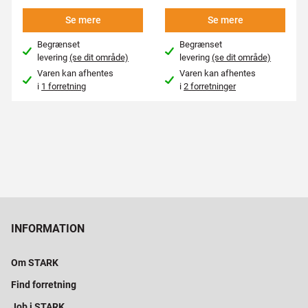
Se mere
Se mere
Begrænset
Begrænset
levering
(se dit område)
levering
(se dit område)
Varen kan afhentes
Varen kan afhentes
i
1 forretning
i
2 forretninger
INFORMATION
Om STARK
Find forretning
Job i STARK