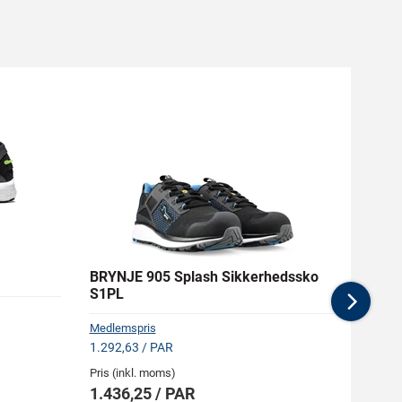
BRYNJE 905 Splash Sikkerhedssko
AIRT
S1PL
Nex
Medlemspris
Medlem
1.292,63 / PAR
2.203,
Pris (inkl. moms)
Pris (i
1.436,25 / PAR
2.44