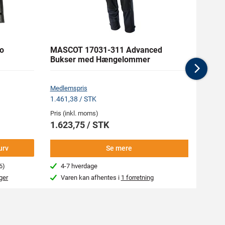
o
MASCOT 17031-311 Advanced
MASC
Bukser med Hængelommer
med 
Nex
Medlem
Medlemspris
235,13
1.461,38 / STK
Pris (i
Pris (inkl. moms)
261,
1.623,75 / STK
-
urv
Se mere
6)
4-7 hverdage
Næs
ger
Varen kan afhentes i
1 forretning
Var