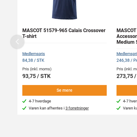
MASCOT 51579-965 Calais Crossover
MASCOT 
T-shirt
Accessor
Medium S
Previous
Medlemspris
Medlemspri
84,38 / STK
246,38 / P
Pris (inkl. moms)
Pris (inkl.
93,75 / STK
273,75 
Se mere
4-7 hverdage
4-7 hve
Varen kan afhentes i
3 forretninger
Varen k