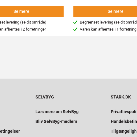
Se mere
Se mere
et levering
(se dit område)
Begrænset levering
(se dit områd
an afhentes i
2 forretninger
Varen kan afhentes i
1 forretning
SELVBYG
STARK.DK
Læs mere om SelvByg
Privatlivspoli
Bliv SelvByg-medlem
Handelsbetin
etingelser
Tilgængelig