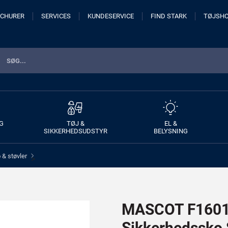
CHURER
SERVICES
KUNDESERVICE
FIND STARK
TØJSH
G
TØJ &
EL &
SIKKERHEDSUDSTYR
BELYSNING
& støvler
>
MASCOT F1601-
Sikkerhedssko