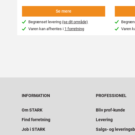
Se mere
Begrænset levering
(se dit område)
Begræns
Varen kan afhentes i
1 forretning
Varen k
INFORMATION
PROFESSIONEL
Om STARK
Bliv prof-kunde
Find forretning
Levering
Job i STARK
Salgs- og leveringsb