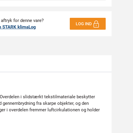
 aftryk for denne vare?
LOG IND
m STARK klimaLog
erdelen i slidstærkt tekstilmateriale beskytter
d gennembrydning fra skarpe objekter, og den
r i overdelen fremmer luftcirkulationen og holder