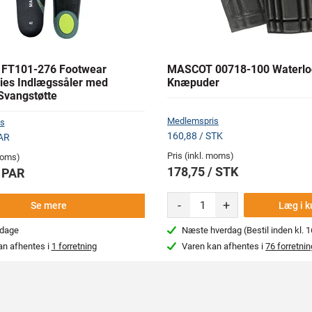
FT101-276 Footwear
MASCOT 00718-100 Waterlo
ies Indlægssåler med
Knæpuder
vangstøtte
Medlemspris
s
160,88 / STK
AR
Pris (inkl. moms)
 moms)
178,75 / STK
/ PAR
-
+
Læg i k
Se mere
rdage
Næste hverdag (Bestil inden kl. 1
an afhentes i
1 forretning
Varen kan afhentes i
76 forretnin