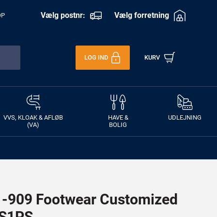
Vælg postnr:
Vælg forretning
OP
LOG IND
KURV
VVS, KLOAK & AFLØB
HAVE &
UDLEJNING
(VA)
BOLIG
909 Footwear Customized
 S1PS