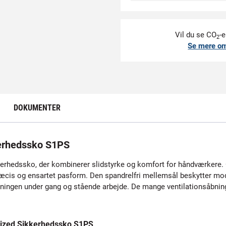
Vil du se CO
-e
2
Se mere o
DOKUMENTER
erhedssko S1PS
rhedssko, der kombinerer slidstyrke og komfort for håndværkere. Ov
æcis og ensartet pasform. Den spandrelfri mellemsål beskytter mo
ngen under gang og stående arbejde. De mange ventilationsåbninge
ized Sikkerhedssko S1PS