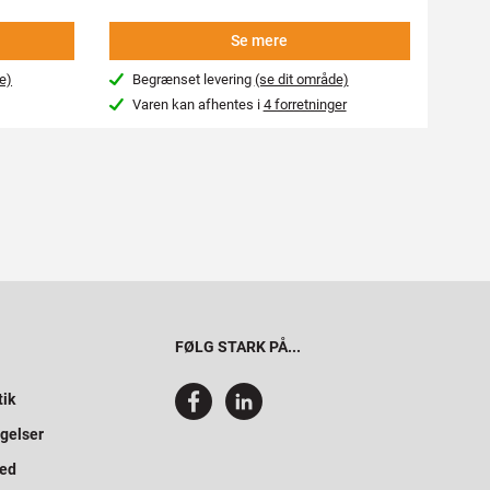
Se mere
e)
Begrænset levering
(se dit område)
4-7
Varen kan afhentes i
4 forretninger
Var
FØLG STARK PÅ...
tik
gelser
hed