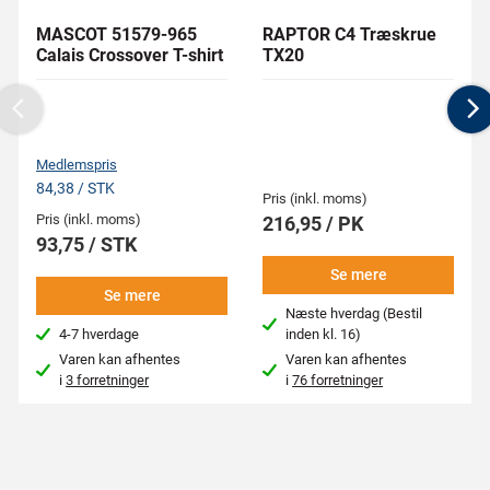
MASCOT 51579-965
RAPTOR C4 Træskrue
Calais Crossover T-shirt
TX20
Previous
N
Medlemspris
84,38 / STK
Pris (inkl. moms)
Pris (inkl. moms)
216,95 / PK
93,75 / STK
Se mere
Se mere
Næste hverdag (Bestil
4-7 hverdage
inden kl. 16)
Varen kan afhentes
Varen kan afhentes
i
3 forretninger
i
76 forretninger