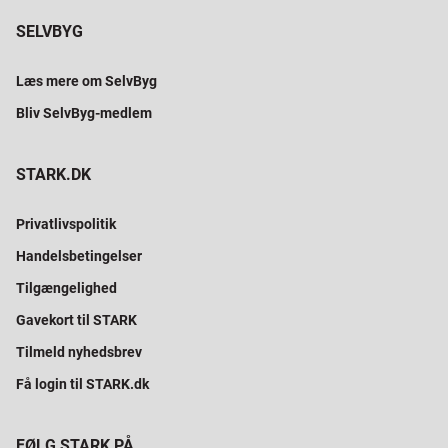
SELVBYG
Læs mere om SelvByg
Bliv SelvByg-medlem
STARK.DK
Privatlivspolitik
Handelsbetingelser
Tilgængelighed
Gavekort til STARK
Tilmeld nyhedsbrev
Få login til STARK.dk
FØLG STARK PÅ...