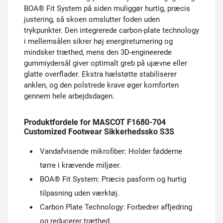
BOA® Fit System på siden muliggør hurtig, præcis
justering, så skoen omslutter foden uden
trykpunkter. Den integrerede carbon-plate technology
i mellemsålen sikrer høj energireturnering og
mindsker træthed, mens den 3D-engineerede
gummiydersål giver optimalt greb på ujævne eller
glatte overflader. Ekstra hælstøtte stabiliserer
anklen, og den polstrede krave øger komforten
gennem hele arbejdsdagen.
Produktfordele for MASCOT F1680-704
Customized Footwear Sikkerhedssko S3S
Vandafvisende mikrofiber: Holder fødderne
tørre i krævende miljøer.
BOA® Fit System: Præcis pasform og hurtig
tilpasning uden værktøj.
Carbon Plate Technology: Forbedrer affjedring
og reducerer træthed.