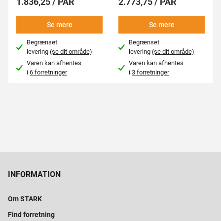
1.836,25 / PAR
2.773,75 / PAR
Se mere
Se mere
Begrænset
Begrænset
levering
(se dit område)
levering
(se dit område)
Varen kan afhentes
Varen kan afhentes
i
6 forretninger
i
3 forretninger
INFORMATION
Om STARK
Find forretning