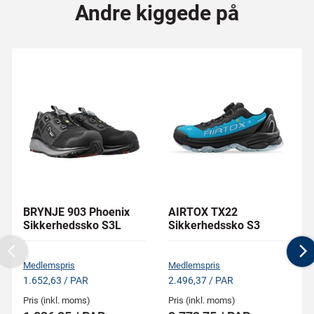
Andre kiggede på
BRYNJE 903 Phoenix
AIRTOX TX22
Sikkerhedssko S3L
Sikkerhedssko S3
Previous
N
Medlemspris
Medlemspris
1.652,63 / PAR
2.496,37 / PAR
Pris (inkl. moms)
Pris (inkl. moms)