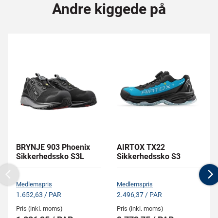
Andre kiggede på
BRYNJE 903 Phoenix
AIRTOX TX22
Sikkerhedssko S3L
Sikkerhedssko S3
Previous
N
Medlemspris
Medlemspris
1.652,63 / PAR
2.496,37 / PAR
Pris (inkl. moms)
Pris (inkl. moms)