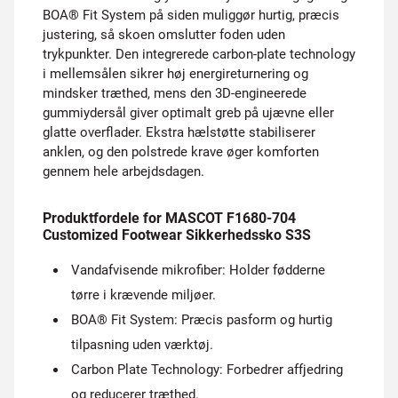
BOA® Fit System på siden muliggør hurtig, præcis
justering, så skoen omslutter foden uden
trykpunkter. Den integrerede carbon-plate technology
i mellemsålen sikrer høj energireturnering og
mindsker træthed, mens den 3D-engineerede
gummiydersål giver optimalt greb på ujævne eller
glatte overflader. Ekstra hælstøtte stabiliserer
anklen, og den polstrede krave øger komforten
gennem hele arbejdsdagen.
Produktfordele for MASCOT F1680-704
Customized Footwear Sikkerhedssko S3S
Vandafvisende mikrofiber: Holder fødderne
tørre i krævende miljøer.
BOA® Fit System: Præcis pasform og hurtig
tilpasning uden værktøj.
Carbon Plate Technology: Forbedrer affjedring
og reducerer træthed.