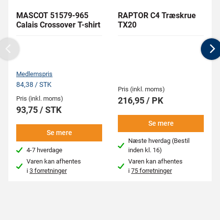
MASCOT 51579-965
RAPTOR C4 Træskrue
Calais Crossover T-shirt
TX20
Previous
N
Medlemspris
84,38 / STK
Pris (inkl. moms)
Pris (inkl. moms)
216,95 / PK
93,75 / STK
Se mere
Se mere
Næste hverdag (Bestil
4-7 hverdage
inden kl. 16)
Varen kan afhentes
Varen kan afhentes
i
3 forretninger
i
75 forretninger