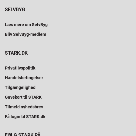
SELVBYG
Læs mere om SelvByg
Bliv SelvByg-medlem
STARK.DK
Privatlivspolitik
Handelsbetingelser
Tilgængelighed
Gavekort til STARK
Tilmeld nyhedsbrev
Få login til STARK.dk
FØLG STARK PÅ...