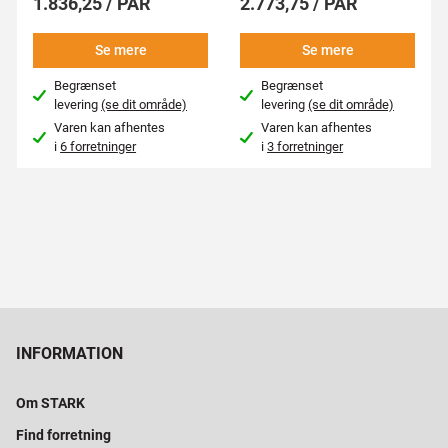
1.836,25 / PAR
2.773,75 / PAR
Se mere
Se mere
Begrænset
Begrænset
levering
(se dit område)
levering
(se dit område)
Varen kan afhentes
Varen kan afhentes
i
6 forretninger
i
3 forretninger
INFORMATION
Om STARK
Find forretning