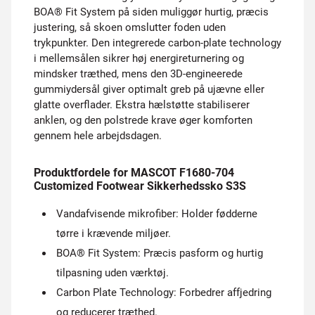
BOA® Fit System på siden muliggør hurtig, præcis
justering, så skoen omslutter foden uden
trykpunkter. Den integrerede carbon-plate technology
i mellemsålen sikrer høj energireturnering og
mindsker træthed, mens den 3D-engineerede
gummiydersål giver optimalt greb på ujævne eller
glatte overflader. Ekstra hælstøtte stabiliserer
anklen, og den polstrede krave øger komforten
gennem hele arbejdsdagen.
Produktfordele for MASCOT F1680-704
Customized Footwear Sikkerhedssko S3S
Vandafvisende mikrofiber: Holder fødderne
tørre i krævende miljøer.
BOA® Fit System: Præcis pasform og hurtig
tilpasning uden værktøj.
Carbon Plate Technology: Forbedrer affjedring
og reducerer træthed.