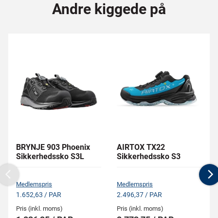
Andre kiggede på
BRYNJE 903 Phoenix
AIRTOX TX22
Sikkerhedssko S3L
Sikkerhedssko S3
Previous
N
Medlemspris
Medlemspris
1.652,63 / PAR
2.496,37 / PAR
Pris (inkl. moms)
Pris (inkl. moms)