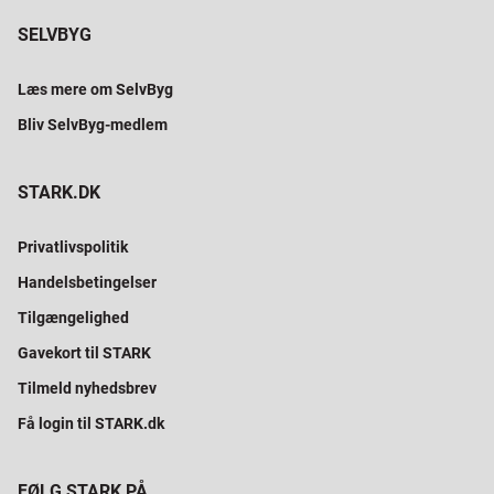
SELVBYG
Læs mere om SelvByg
Bliv SelvByg-medlem
STARK.DK
Privatlivspolitik
Handelsbetingelser
Tilgængelighed
Gavekort til STARK
Tilmeld nyhedsbrev
Få login til STARK.dk
FØLG STARK PÅ...