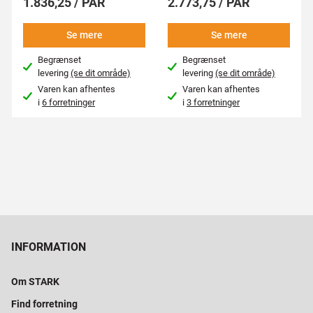
1.836,25 / PAR
2.773,75 / PAR
Se mere
Se mere
Begrænset
Begrænset
levering
(se dit område)
levering
(se dit område)
Varen kan afhentes
Varen kan afhentes
i
6 forretninger
i
3 forretninger
INFORMATION
Om STARK
Find forretning