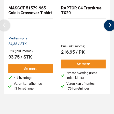
MASCOT 51579-965
RAPTOR C4 Træskrue
Calais Crossover T-shirt
TX20
Previous
N
Medlemspris
84,38 / STK
Pris (inkl. moms)
Pris (inkl. moms)
216,95 / PK
93,75 / STK
Se mere
Se mere
Næste hverdag (Bestil
4-7 hverdage
inden kl. 16)
Varen kan afhentes
Varen kan afhentes
i
3 forretninger
i
76 forretninger