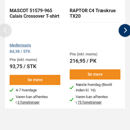
MASCOT 51579-965
RAPTOR C4 Træskrue
Calais Crossover T-shirt
TX20
Previous
N
Medlemspris
84,38 / STK
Pris (inkl. moms)
Pris (inkl. moms)
216,95 / PK
93,75 / STK
Se mere
Se mere
Næste hverdag (Bestil
4-7 hverdage
inden kl. 16)
Varen kan afhentes
Varen kan afhentes
i
3 forretninger
i
75 forretninger