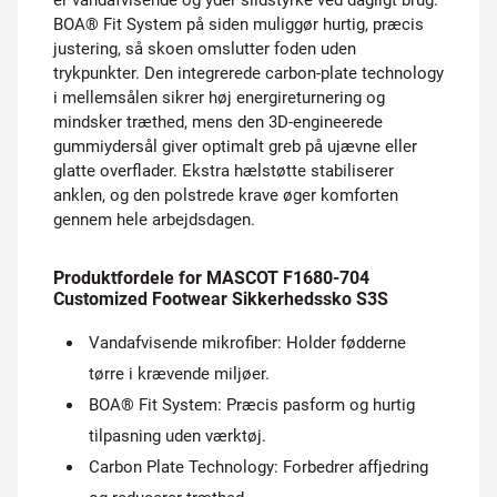
er vandafvisende og yder slidstyrke ved dagligt brug.
BOA® Fit System på siden muliggør hurtig, præcis
justering, så skoen omslutter foden uden
trykpunkter. Den integrerede carbon-plate technology
i mellemsålen sikrer høj energireturnering og
mindsker træthed, mens den 3D-engineerede
gummiydersål giver optimalt greb på ujævne eller
glatte overflader. Ekstra hælstøtte stabiliserer
anklen, og den polstrede krave øger komforten
gennem hele arbejdsdagen.
Produktfordele for MASCOT F1680-704
Customized Footwear Sikkerhedssko S3S
Vandafvisende mikrofiber: Holder fødderne
tørre i krævende miljøer.
BOA® Fit System: Præcis pasform og hurtig
tilpasning uden værktøj.
Carbon Plate Technology: Forbedrer affjedring