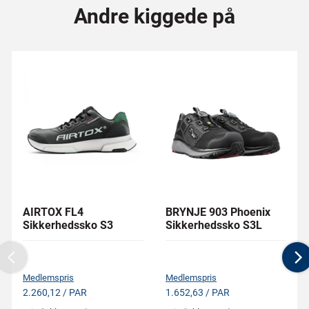
Andre kiggede på
AIRTOX FL4
BRYNJE 903 Phoenix
Sikkerhedssko S3
Sikkerhedssko S3L
Previous
N
Medlemspris
Medlemspris
2.260,12 / PAR
1.652,63 / PAR