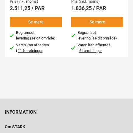
Pris (inkl. moms)
Pris (inkl. moms)
2.511,25 / PAR
1.836,25 / PAR
Se mere
Se mere
Begrænset
Begrænset
levering
(se dit område)
levering
(se dit område)
Varen kan afhentes
Varen kan afhentes
i
11 forretninger
i
6 forretninger
INFORMATION
Om STARK