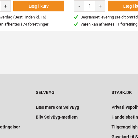
+
-
+
Læg i kurv
Læg i k
erdag (Bestil inden kl. 16)
Begrænset levering
(se dit områd
an afhentes i
74 forretninger
Varen kan afhentes i
1 forretning
SELVBYG
STARK.DK
Læs mere om SelvByg
Privatlivspoli
Bliv SelvByg-medlem
Handelsbetin
etingelser
Tilgængelig
Gavekort til