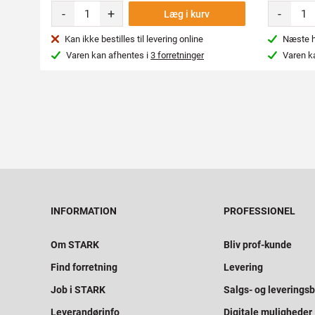
-
+
-
Læg i kurv
Kan ikke bestilles til levering online
Næste hv
Varen kan afhentes i
3 forretninger
Varen k
INFORMATION
PROFESSIONEL
Om STARK
Bliv prof-kunde
Find forretning
Levering
Job i STARK
Salgs- og leveringsb
Leverandørinfo
Digitale muligheder