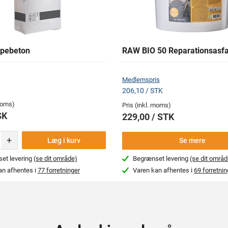
pebeton
RAW BIO 50 Reparationsasfa
Medlemspris
206,10 / STK
 moms)
Pris (inkl. moms)
SK
229,00 / STK
+
Læg i kurv
Se mere
et levering
(se dit område)
Begrænset levering
(se dit områd
an afhentes i
77 forretninger
Varen kan afhentes i
69 forretnin