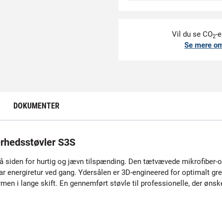
Vil du se CO
-e
2
Se mere o
DOKUMENTER
rhedsstøvler S3S
siden for hurtig og jævn tilspænding. Den tætvævede mikrofiber-o
energiretur ved gang. Ydersålen er 3D-engineered for optimalt greb 
men i lange skift. En gennemført støvle til professionelle, der ønsk