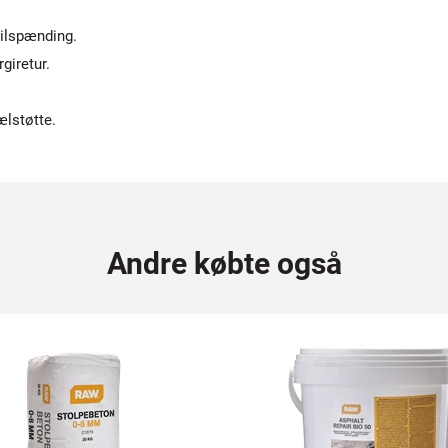
tilspænding.
giretur.
ælstøtte.
Andre købte også