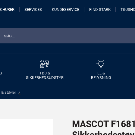
CHURER
SERVICES
KUNDESERVICE
FIND STARK
TØJSH
G
TØJ &
EL &
SIKKERHEDSUDSTYR
BELYSNING
& støvler
>
MASCOT F1681-
Sikkerhedsstøv