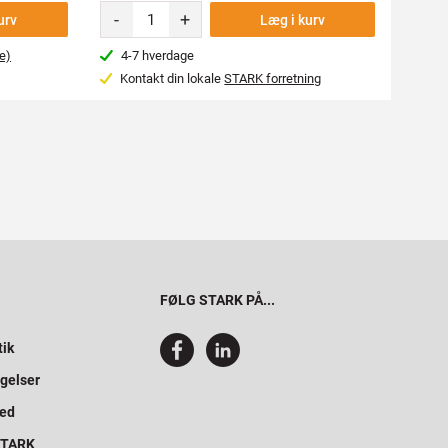
-
+
-
urv
Læg i kurv
e)
4-7 hverdage
Næs
Kontakt din lokale
STARK forretning
Var
FØLG STARK PÅ...
tik
gelser
hed
 STARK