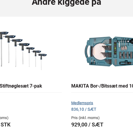
Andre kiggede på
tiftnøglesæt 7-pak
MAKITA Bor-/Bitssæt med 1
Medlemspris
836,10 / SÆT
 moms)
Pris (inkl. moms)
/ STK
929,00 / SÆT