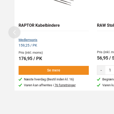
RAPTOR Kabelbindere
RAW Stol
Previous
Medlemspris
159,25 / PK
Pris (inkl.
Pris (inkl. moms)
56,95 / 
176,95 / PK
-
Se mere
Næste hverdag (Bestil inden kl. 16)
Begræns
Varen kan afhentes i
76 forretninger
Varen k