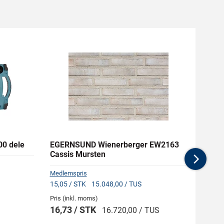
00 dele
EGERNSUND Wienerberger EW2163
NITO 
Cassis Mursten
Slang
Nex
Medlemspris
Medlem
15,05 / STK
15.048,00 / TUS
125,9
Pris (inkl. moms)
Pris (i
16,73 / STK
139,
16.720,00 / TUS