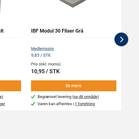
lt
IBF Modul 30 Fliser Grå
FUCHS
Nex
Medlemspris
9,85 / STK
Pris (i
Pris (inkl. moms)
266,
10,95 / STK
-
Se mere
e)
Begrænset levering
(se dit område)
Næs
ger
Varen kan afhentes i
1 forretning
Var