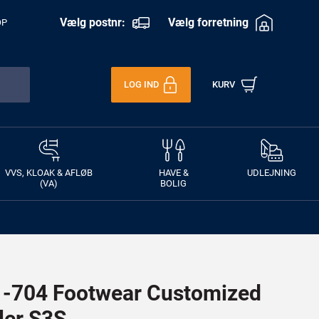
Vælg postnr:
Vælg forretning
OP
LOG IND
KURV
VVS, KLOAK & AFLØB
HAVE &
UDLEJNING
(VA)
BOLIG
704 Footwear Customized
ler S3S