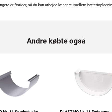
ængere driftstider, så du kan arbejde længere imellem batteriopladni
Andre købte også
 Nr. 11 Samlestykke
PLASTMO Nr. 11 Endebund