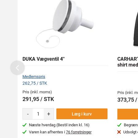
DUKA Vægventil 4''
CARHARTT
shirt me
Previous
Medlemspris
262,75 / STK
Pris (inkl. moms)
Pris (inkl.
291,95 / STK
373,75 
-
+
Læg i kurv
Næste hverdag (Bestil inden kl. 16)
Begræns
Varen kan afhentes i
76 forretninger
Udsolgt 