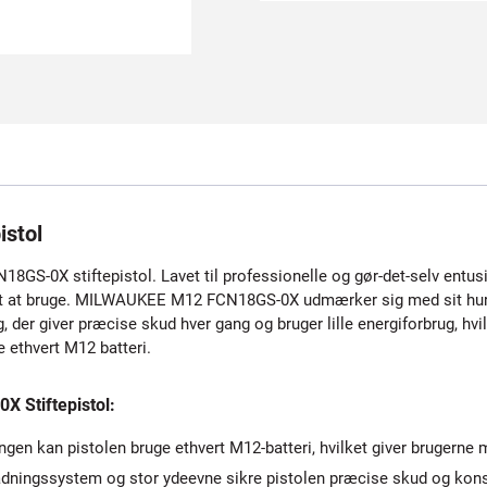
stol
X stiftepistol. Lavet til professionelle og gør-det-selv entusiast
let at bruge. MILWAUKEE M12 FCN18GS-0X udmærker sig med sit hur
 der giver præcise skud hver gang og bruger lille energiforbrug, hvil
 ethvert M12 batteri.
 Stiftepistol:
gen kan pistolen bruge ethvert M12-batteri, hvilket giver brugerne
ladningssystem og stor ydeevne sikre pistolen præcise skud og kon