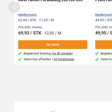
Previous
Medlemspris
Medlemspri
62,94 / STK
11,65 / M
44,95 / ST
Pris (inkl. moms)
Pris (inkl.
69,93 / STK
49,95 / 
12,00 / M
Se mere
Begrænset levering
(se dit område)
Begræns
Varen kan afhentes i
34 forretninger
Varen k