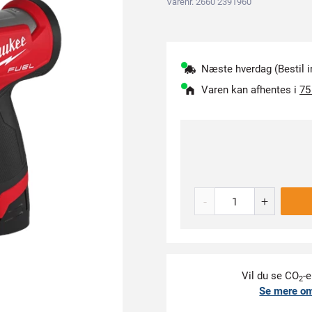
Varenr. 2660 2391960
Næste hverdag (Bestil i
Varen kan afhentes i
75
-
+
Vil du se CO
-e
2
Se mere o