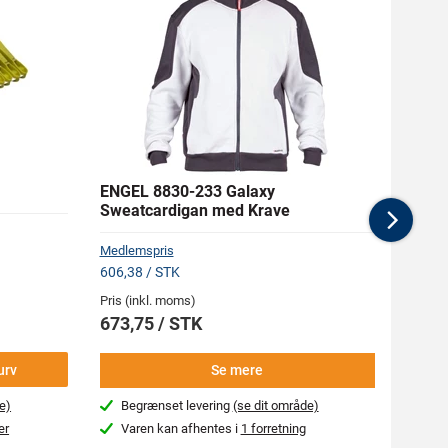
ENGEL 8830-233 Galaxy
ADOR
Sweatcardigan med Krave
Term
Nex
Medlemspris
606,38 / STK
Pris (i
Pris (inkl. moms)
624,
673,75 / STK
-
urv
Se mere
e)
Begrænset levering
(se dit område)
Næs
er
Varen kan afhentes i
1 forretning
Var