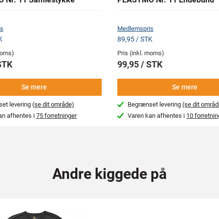
s
Medlemspris
K
89,95 / STK
 moms)
Pris (inkl. moms)
STK
99,95 / STK
Se mere
Se mere
et levering
(se dit område)
Begrænset levering
(se dit områd
an afhentes i
75 forretninger
Varen kan afhentes i
10 forretnin
Andre kiggede på