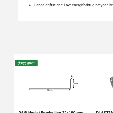
Lange driftstider: Lavt energiforbrug betyder l
Byg grønt
RAW Høvlet Forskalling 22x100 mm
PLASTMO