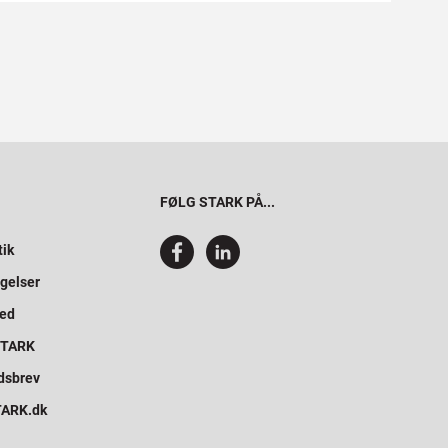
FØLG STARK PÅ...
tik
gelser
hed
 STARK
dsbrev
STARK.dk