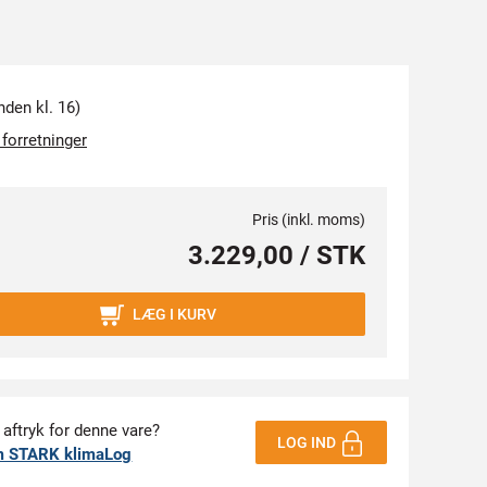
nden kl. 16)
 forretninger
Pris (inkl. moms)
3.229,00 / STK
LÆG I KURV
 aftryk for denne vare?
LOG IND
m STARK klimaLog