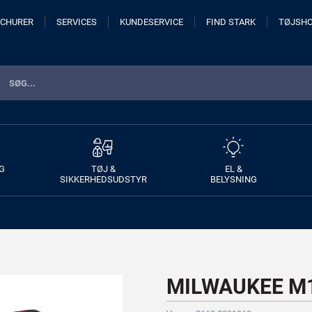
CHURER
SERVICES
KUNDESERVICE
FIND STARK
TØJSH
G
TØJ &
EL &
SIKKERHEDSUDSTYR
BELYSNING
MILWAUKEE M12