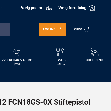
Vælg postnr:
Vælg forretning
OP
LOG IND
KURV
VVS, KLOAK & AFLØB
HAVE &
UDLEJNING
(VA)
BOLIG
 FCN18GS-0X Stiftepistol