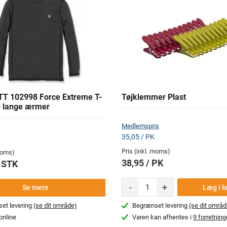
 102998 Force Extreme T-
Tøjklemmer Plast
d lange ærmer
Medlemspris
35,05 / PK
Pris (inkl. moms)
 moms)
38,95 / PK
/ STK
-
+
Læg i k
Se mere
et levering
(se dit område)
Begrænset levering
(se dit områd
online
Varen kan afhentes i
9 forretning