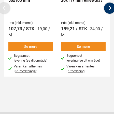
50x100 mm
26x117 mm Rillet/Glat
Previous
N
Pris (inkl. moms)
Pris (inkl. moms)
107,73 / STK
199,21 / STK
19,00 /
34,00 /
M
M
Se mere
Se mere
Begrænset
Begrænset
levering
(se dit område)
levering
(se dit område)
Varen kan afhentes
Varen kan afhentes
i
51 forretninger
i
1 forretning