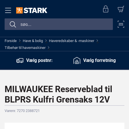
Forside
Have & bolig
Haveredskaber & -maskiner
>
>
>
Tilbehør til havemaskiner
>
Vælg postnr:
Vælg forretning
MILWAUKEE Reserveblad til
BLPRS Kulfri Grensaks 12V
Varenr. 7270 2388721