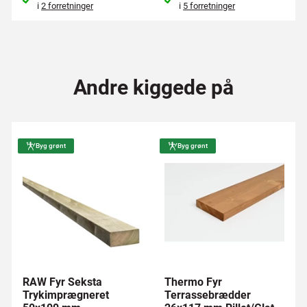
i
2 forretninger
i
5 forretninger
Andre kiggede på
Byg grønt
Byg grønt
RAW Fyr Seksta
Thermo Fyr
Trykimprægneret
Terrassebrædder