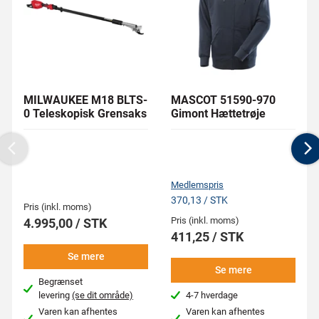
MILWAUKEE M18 BLTS-
MASCOT 51590-970
0 Teleskopisk Grensaks
Gimont Hættetrøje
Previous
N
Medlemspris
370,13 / STK
Pris (inkl. moms)
Pris (inkl. moms)
4.995,00 / STK
411,25 / STK
Se mere
Se mere
Begrænset
levering
(se dit område)
4-7 hverdage
Varen kan afhentes
Varen kan afhentes