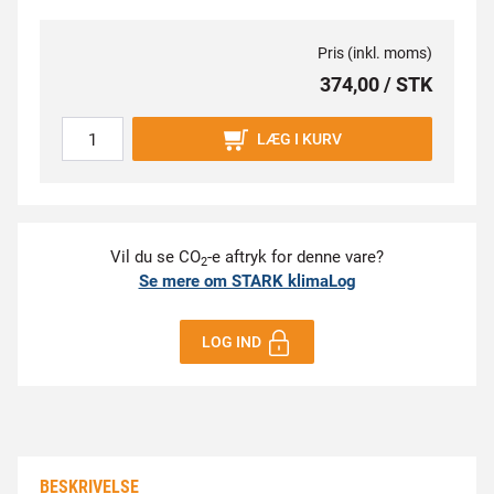
Pris (inkl. moms)
374,00 / STK
LÆG I KURV
Vil du se CO
-e aftryk for denne vare?
2
Se mere om STARK klimaLog
LOG IND
BESKRIVELSE