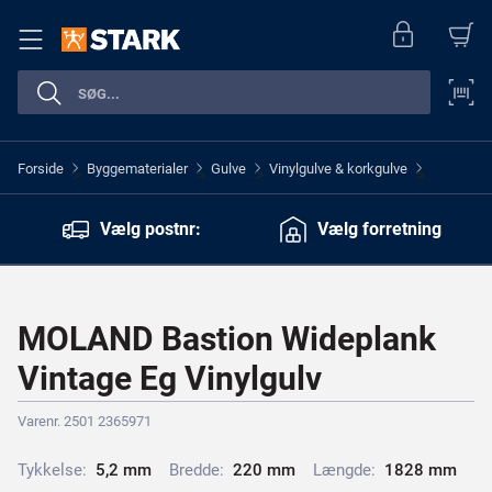
Forside
Byggematerialer
Gulve
Vinylgulve & korkgulve
>
>
>
>
Vælg postnr:
Vælg forretning
MOLAND Bastion Wideplank
Vintage Eg Vinylgulv
Varenr. 2501 2365971
Tykkelse:
5
,
2
m
m
Bredde:
2
2
0
m
m
Længde:
1
8
2
8
m
m