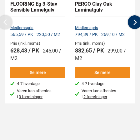
FLOORING Eg 3-Stav
PERGO Clay Oak
Sensible Lamelgulv
Laminatgulv
Previous
N
Medlemspris
Medlemspris
565,59 / PK
220,50 / M2
794,39 / PK
269,10 / M2
Pris (inkl. moms)
Pris (inkl. moms)
628,43 / PK
882,65 / PK
245,00 /
299,00 /
M2
M2
Se mere
Se mere
4-7 hverdage
4-7 hverdage
Varen kan afhentes
Varen kan afhentes
i
3 forretninger
i
2 forretninger