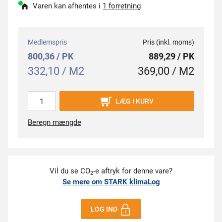
Varen kan afhentes i
1 forretning
Medlemspris
Pris (inkl. moms)
800,36 / PK
889,29 / PK
332,10 / M2
369,00 / M2
LÆG I KURV
Beregn mængde
Vil du se CO
-e aftryk for denne vare?
2
Se mere om STARK klimaLog
LOG IND