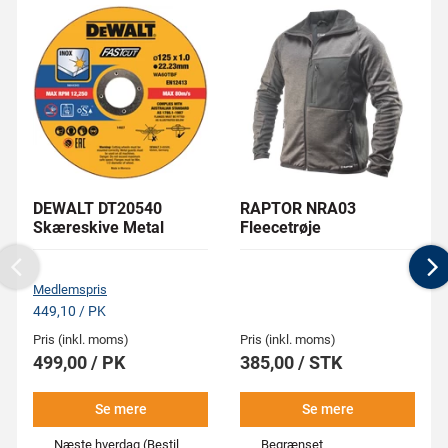
DEWALT DT20540
RAPTOR NRA03
Skæreskive Metal
Fleecetrøje
Previous
N
Medlemspris
449,10 / PK
Pris (inkl. moms)
Pris (inkl. moms)
499,00 / PK
385,00 / STK
Se mere
Se mere
Næste hverdag (Bestil
Begrænset