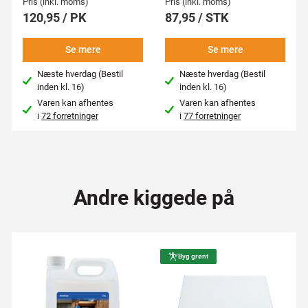
Pris (inkl. moms)
Pris (inkl. moms)
120,95 / PK
87,95 / STK
Se mere
Se mere
Næste hverdag (Bestil
Næste hverdag (Bestil
inden kl. 16)
inden kl. 16)
Varen kan afhentes
Varen kan afhentes
i
72 forretninger
i
77 forretninger
Andre kiggede på
Byg grønt