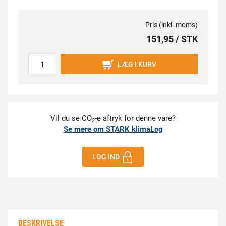
Pris (inkl. moms)
151,95 / STK
LÆG I KURV
Vil du se CO
-e aftryk for denne vare?
2
Se mere om STARK klimaLog
LOG IND
BESKRIVELSE