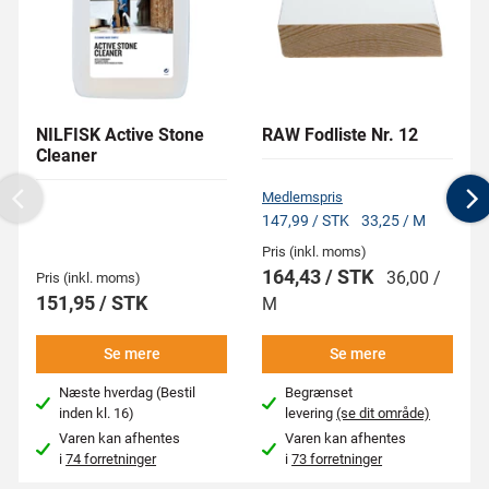
NILFISK Active Stone
RAW Fodliste Nr. 12
Cleaner
Medlemspris
Previous
N
147,99 / STK
33,25 / M
Pris (inkl. moms)
164,43 / STK
36,00 /
Pris (inkl. moms)
151,95 / STK
M
Se mere
Se mere
Næste hverdag (Bestil
Begrænset
inden kl. 16)
levering
(se dit område)
Varen kan afhentes
Varen kan afhentes
i
74 forretninger
i
73 forretninger