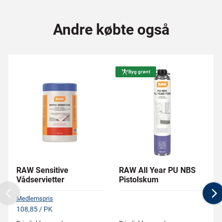
Andre købte også
Byg grønt
RAW Sensitive
RAW All Year PU NBS
Vådservietter
Pistolskum
Previous
N
Medlemspris
108,85 / PK