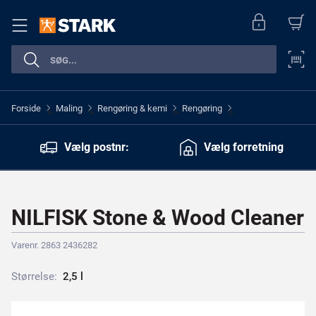
Forside
Maling
Rengøring & kemi
Rengøring
>
>
>
>
Vælg postnr:
Vælg forretning
NILFISK Stone & Wood Cleaner
Varenr. 2863 2436282
Størrelse:
2
,
5
l