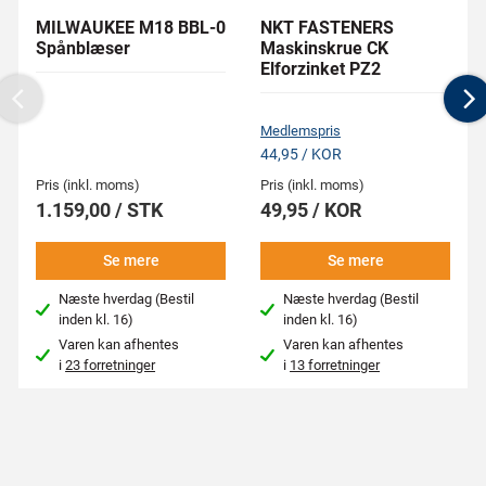
MILWAUKEE M18 BBL-0
NKT FASTENERS
Spånblæser
Maskinskrue CK
Elforzinket PZ2
Previous
N
Medlemspris
44,95 / KOR
Pris (inkl. moms)
Pris (inkl. moms)
1.159,00 / STK
49,95 / KOR
Se mere
Se mere
Næste hverdag (Bestil
Næste hverdag (Bestil
inden kl. 16)
inden kl. 16)
Varen kan afhentes
Varen kan afhentes
i
23 forretninger
i
13 forretninger