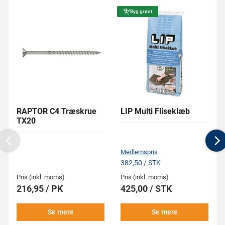
Byg grønt
RAPTOR C4 Træskrue
LIP Multi Fliseklæb
TX20
Previous
N
Medlemspris
382,50 / STK
Pris (inkl. moms)
Pris (inkl. moms)
216,95 / PK
425,00 / STK
Se mere
Se mere