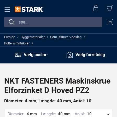
Forside
Byggematerialer
Søm, skruer & beslag
>
>
>
Bolte & møtrikker
>
Vælg postnr:
Vælg forretning
NKT FASTENERS Maskinskrue
Elforzinket D Hoved PZ2
Diameter: 4 mm, Længde: 40 mm, Antal: 10
Diameter:
4 mm
Længde:
40 mm
Antal:
10