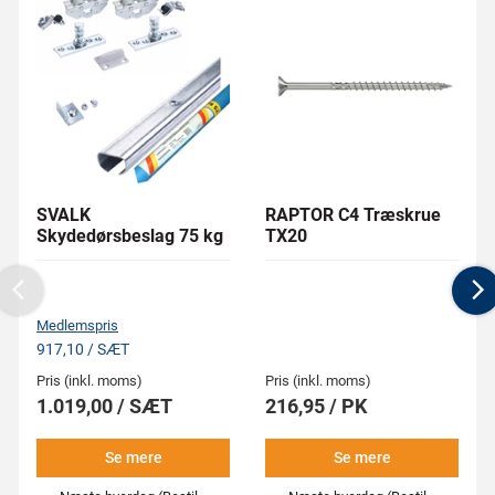
SVALK
RAPTOR C4 Træskrue
Skydedørsbeslag 75 kg
TX20
Previous
N
Medlemspris
917,10 / SÆT
Pris (inkl. moms)
Pris (inkl. moms)
1.019,00 / SÆT
216,95 / PK
Se mere
Se mere