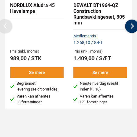
NORDLUX Aludra 45
DEWALT DT1964-QZ
Havelampe
Construction
Rundsavklingesæt, 305
mm
Previous
N
Medlemspris
1.268,10 / SÆT
Pris (inkl. moms)
Pris (inkl. moms)
989,00 / STK
1.409,00 / SÆT
Se mere
Se mere
Begrænset
Næste hverdag (Bestil
levering
(se dit område)
inden kl. 16)
Varen kan afhentes
Varen kan afhentes
i
3 forretninger
i
71 forretninger