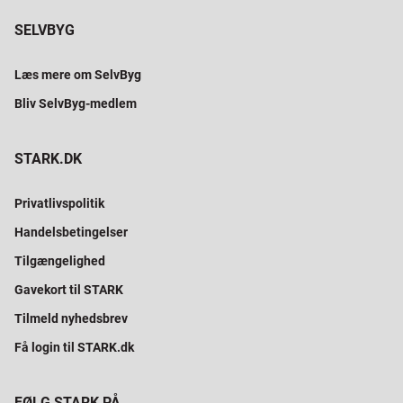
SELVBYG
Læs mere om SelvByg
Bliv SelvByg-medlem
STARK.DK
Privatlivspolitik
Handelsbetingelser
Tilgængelighed
Gavekort til STARK
Tilmeld nyhedsbrev
Få login til STARK.dk
FØLG STARK PÅ...