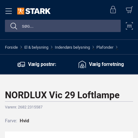
Forside
El & belysning
Indendørs belysning
Plafonder
>
>
>
>
Vælg postnr:
Vælg forretning
NORDLUX Vic 29 Loftlampe
Varenr. 2682 2315587
Farve:
H
v
i
d