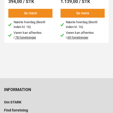
394,00 / STK
1.139,00 / STK
Se mere
Se mere
Næste hverdag (Bestil
Næste hverdag (Bestil
inden kl. 16)
inden kl. 16)
Varen kan afhentes
Varen kan afhentes
i
78 forretninger
i
69 forretninger
INFORMATION
Om STARK
Find forretning