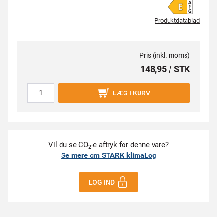
Produktdatablad
Pris (inkl. moms)
148,95 / STK
LÆG I KURV
Vil du se CO
-e aftryk for denne vare?
2
Se mere om STARK klimaLog
LOG IND