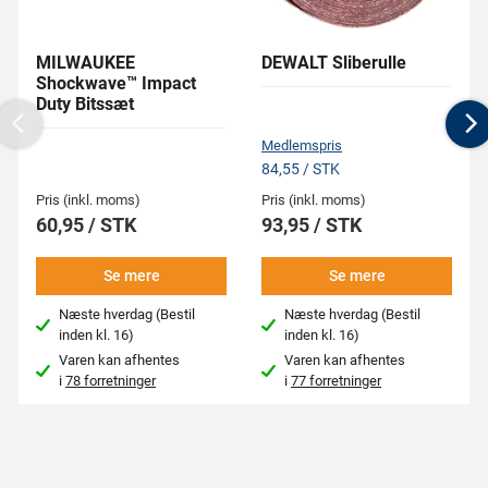
MILWAUKEE
DEWALT Sliberulle
Shockwave™ Impact
Duty Bitssæt
Previous
N
Medlemspris
84,55 / STK
Pris (inkl. moms)
Pris (inkl. moms)
60,95 / STK
93,95 / STK
Se mere
Se mere
Næste hverdag (Bestil
Næste hverdag (Bestil
inden kl. 16)
inden kl. 16)
Varen kan afhentes
Varen kan afhentes
i
78 forretninger
i
77 forretninger