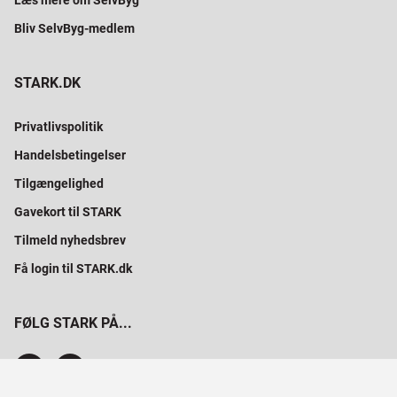
Læs mere om SelvByg
Bliv SelvByg-medlem
STARK.DK
Privatlivspolitik
Handelsbetingelser
Tilgængelighed
Gavekort til STARK
Tilmeld nyhedsbrev
Få login til STARK.dk
FØLG STARK PÅ...