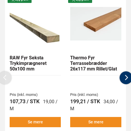
RAW Fyr Seksta
Thermo Fyr
Trykimprægneret
Terrassebrædder
50x100 mm
26x117 mm Rillet/Glat
Previous
N
Pris (inkl. moms)
Pris (inkl. moms)
107,73 / STK
199,21 / STK
19,00 /
34,00 /
M
M
Se mere
Se mere