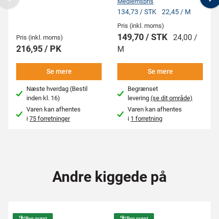
Medlemspris
Previous
N
134,73 / STK
22,45 / M
Pris (inkl. moms)
149,70 / STK
24,00 /
Pris (inkl. moms)
216,95 / PK
M
Se mere
Se mere
Næste hverdag (Bestil
Begrænset
inden kl. 16)
levering
(se dit område)
Varen kan afhentes
Varen kan afhentes
i
75 forretninger
i
1 forretning
Andre kiggede på
Byg grønt
Byg grønt