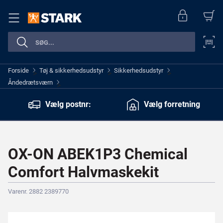
Forside
Tøj & sikkerhedsudstyr
Sikkerhedsudstyr
>
>
>
Åndedrætsværn
>
Vælg postnr:
Vælg forretning
OX-ON ABEK1P3 Chemical
Comfort Halvmaskekit
Varenr. 2882 2389770