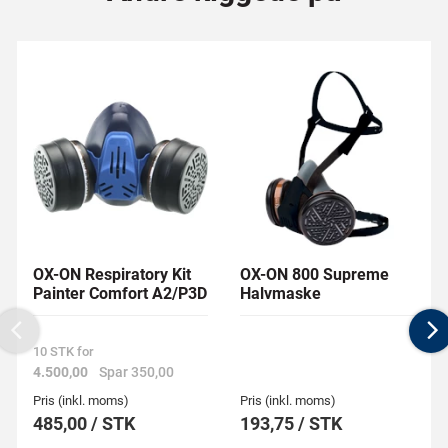
OX-ON Respiratory Kit
OX-ON 800 Supreme
Painter Comfort A2/P3D
Halvmaske
Previous
N
10 STK for
4.500,00
Spar 350,00
Pris (inkl. moms)
Pris (inkl. moms)
485,00 / STK
193,75 / STK