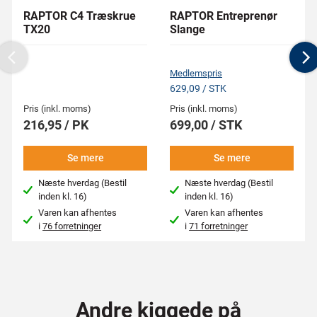
RAPTOR C4 Træskrue
RAPTOR Entreprenør
TX20
Slange
Previous
N
Medlemspris
629,09 / STK
Pris (inkl. moms)
Pris (inkl. moms)
216,95 / PK
699,00 / STK
Se mere
Se mere
Næste hverdag (Bestil
Næste hverdag (Bestil
inden kl. 16)
inden kl. 16)
Varen kan afhentes
Varen kan afhentes
i
76 forretninger
i
71 forretninger
Andre kiggede på