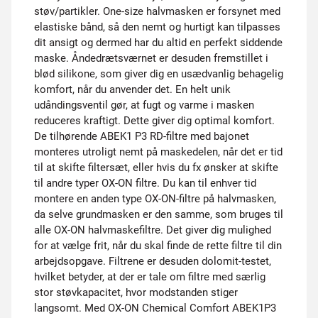
støv/partikler. One-size halvmasken er forsynet med
elastiske bånd, så den nemt og hurtigt kan tilpasses
dit ansigt og dermed har du altid en perfekt siddende
maske. Åndedrætsværnet er desuden fremstillet i
blød silikone, som giver dig en usædvanlig behagelig
komfort, når du anvender det. En helt unik
udåndingsventil gør, at fugt og varme i masken
reduceres kraftigt. Dette giver dig optimal komfort.
De tilhørende ABEK1 P3 RD-filtre med bajonet
monteres utroligt nemt på maskedelen, når det er tid
til at skifte filtersæt, eller hvis du fx ønsker at skifte
til andre typer OX-ON filtre. Du kan til enhver tid
montere en anden type OX-ON-filtre på halvmasken,
da selve grundmasken er den samme, som bruges til
alle OX-ON halvmaskefiltre. Det giver dig mulighed
for at vælge frit, når du skal finde de rette filtre til din
arbejdsopgave. Filtrene er desuden dolomit-testet,
hvilket betyder, at der er tale om filtre med særlig
stor støvkapacitet, hvor modstanden stiger
langsomt. Med OX-ON Chemical Comfort ABEK1P3