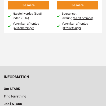
Se mere
Se mere
Næste hverdag (Bestil
Begrænset
inden kl. 16)
levering
(se dit område)
Varen kan afhentes
Varen kan afhentes
i
60 forretninger
i
3 forretninger
INFORMATION
Om STARK
Find forretning
Job i STARK