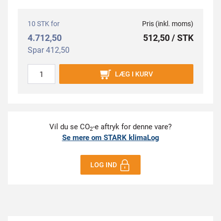
10 STK for
Pris (inkl. moms)
4.712,50
512,50 / STK
Spar 412,50
LÆG I KURV
Vil du se CO
-e aftryk for denne vare?
2
Se mere om STARK klimaLog
LOG IND