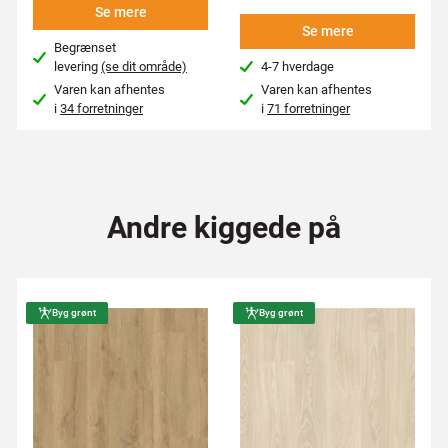
Se mere
Se mere
Begrænset
levering
(se dit område)
4-7 hverdage
Varen kan afhentes
Varen kan afhentes
i
34 forretninger
i
71 forretninger
Andre kiggede på
Byg grønt
Byg grønt