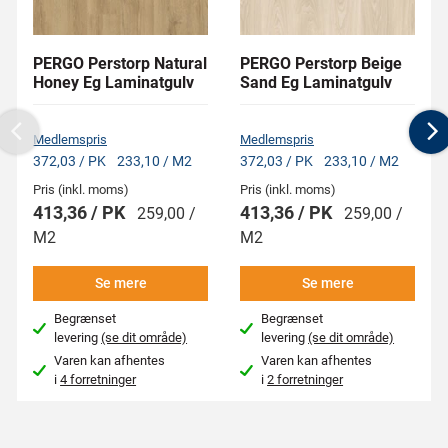
PERGO Perstorp Natural
PERGO Perstorp Beige
Honey Eg Laminatgulv
Sand Eg Laminatgulv
Medlemspris
Medlemspris
Previous
N
372,03 / PK
233,10 / M2
372,03 / PK
233,10 / M2
Pris (inkl. moms)
Pris (inkl. moms)
413,36 / PK
413,36 / PK
259,00 /
259,00 /
M2
M2
Se mere
Se mere
Begrænset
Begrænset
levering
(se dit område)
levering
(se dit område)
Varen kan afhentes
Varen kan afhentes
i
4 forretninger
i
2 forretninger