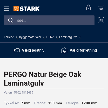
Forside
Byggematerialer
Gulve
Laminatgulve
>
>
>
>
Vælg postnr:
Vælg forretning
PERGO Natur Beige Oak
Laminatgulv
Varenr. 5102 9812639
Tykkelse:
7
m
m
Bredde:
1
9
0
m
m
Længde:
1
2
0
0
m
m