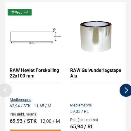
Byg grønt
RAW Høvlet Forskalling
RAW Gulvunderlagstape
22x100 mm
Alu
Previous
N
Medlemspris
Medlemspris
62,94 / STK
11,65 / M
59,35 / RL
Pris (inkl. moms)
Pris (inkl. moms)
69,93 / STK
12,00 / M
65,94 / RL