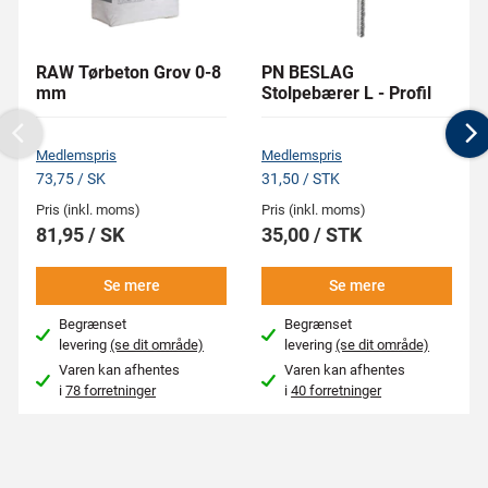
RAW Tørbeton Grov 0-8
PN BESLAG
mm
Stolpebærer L - Profil
Previous
N
Medlemspris
Medlemspris
73,75 / SK
31,50 / STK
Pris (inkl. moms)
Pris (inkl. moms)
81,95 / SK
35,00 / STK
Se mere
Se mere
Begrænset
Begrænset
levering
(se dit område)
levering
(se dit område)
Varen kan afhentes
Varen kan afhentes
i
78 forretninger
i
40 forretninger