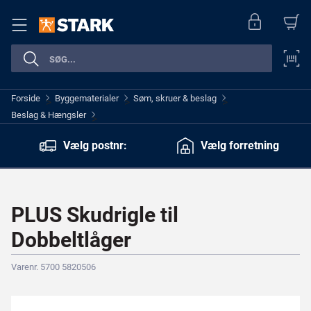
Forside
Byggematerialer
Søm, skruer & beslag
>
>
>
Beslag & Hængsler
>
Vælg postnr:
Vælg forretning
PLUS Skudrigle til
Dobbeltlåger
Varenr. 5700 5820506