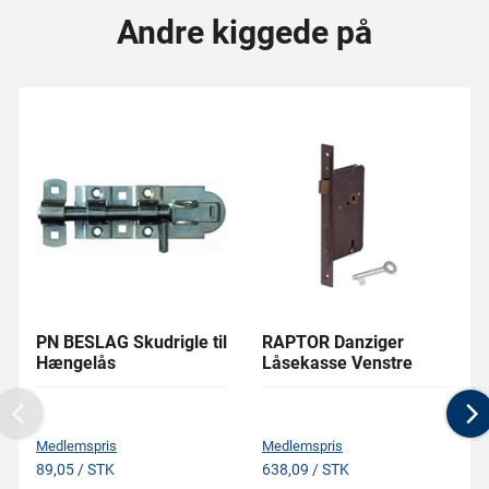
Andre kiggede på
PN BESLAG Skudrigle til
RAPTOR Danziger
Hængelås
Låsekasse Venstre
Previous
N
Medlemspris
Medlemspris
89,05 / STK
638,09 / STK