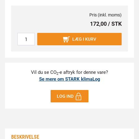
Pris (inkl. moms)
172,00 / STK
LÆG I KURV
Vil du se CO
-e aftryk for denne vare?
2
Se mere om STARK klimaLog
LOG IND
BESKRIVELSE