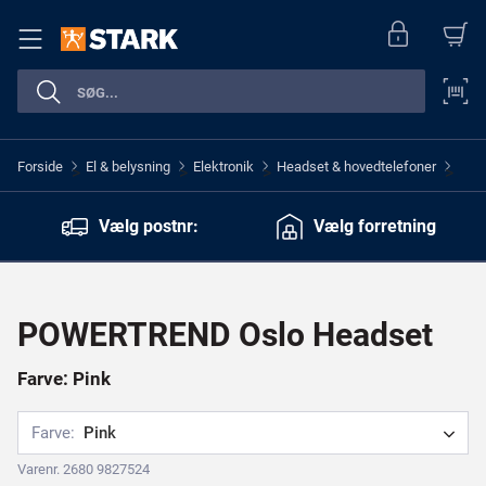
Forside
El & belysning
Elektronik
Headset & hovedtelefoner
>
>
>
>
Vælg postnr:
Vælg forretning
POWERTREND Oslo Headset
Farve: Pink
Farve:
Pink
Varenr. 2680 9827524