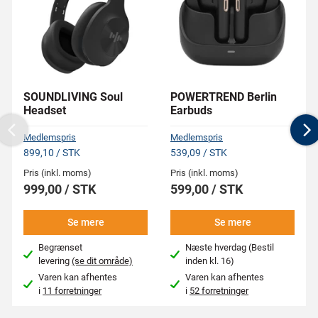
SOUNDLIVING Soul
POWERTREND Berlin
Headset
Earbuds
Previous
N
Medlemspris
Medlemspris
899,10 / STK
539,09 / STK
Pris (inkl. moms)
Pris (inkl. moms)
999,00 / STK
599,00 / STK
Se mere
Se mere
Begrænset
Næste hverdag (Bestil
levering
(se dit område)
inden kl. 16)
Varen kan afhentes
Varen kan afhentes
i
11 forretninger
i
52 forretninger