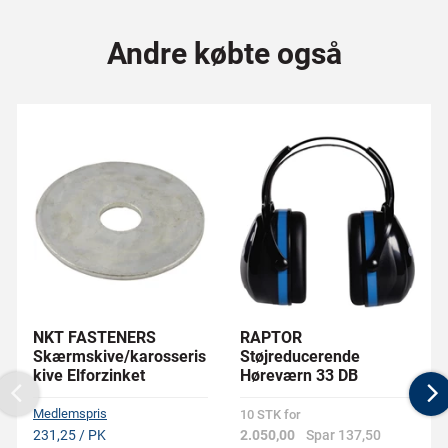
Andre købte også
NKT FASTENERS
RAPTOR
Skærmskive/karosseris
Støjreducerende
kive Elforzinket
Høreværn 33 DB
Previous
N
Medlemspris
10 STK for
231,25 / PK
2.050,00
Spar 137,50