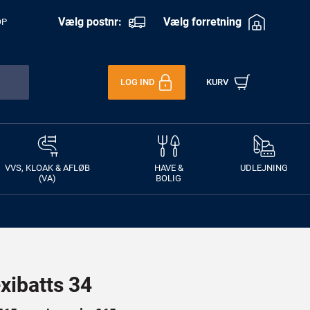
Vælg postnr:
Vælg forretning
OP
LOG IND
KURV
VVS, KLOAK & AFLØB
HAVE &
UDLEJNING
(VA)
BOLIG
ibatts 34