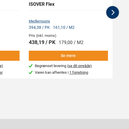
ISOVER Flex
ROCK
Nex
Medlemspris
Medlem
394,38 / PK
161,10 / M2
417,8
Pris (inkl. moms)
Pris (i
438,19 / PK
464,
179,00 / M2
Se mere
e)
Begrænset levering
(se dit område)
Beg
er
Varen kan afhentes i
1 forretning
Var