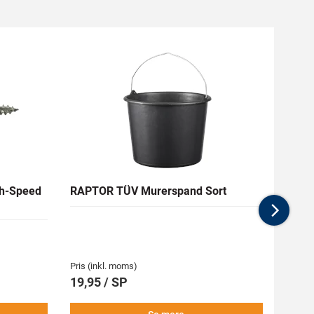
Byg g
h-Speed
RAPTOR TÜV Murerspand Sort
RAW H
Nex
Medlem
62,94 
Pris (inkl. moms)
Pris (i
19,95 / SP
69,9