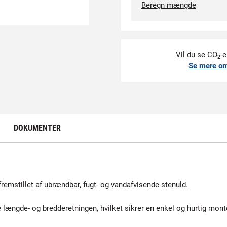
Beregn mængde
Vil du se CO
-e
2
Se mere o
DOKUMENTER
remstillet af ubrændbar, fugt- og vandafvisende stenuld.
de længde- og bredderetningen, hvilket sikrer en enkel og hurtig mont