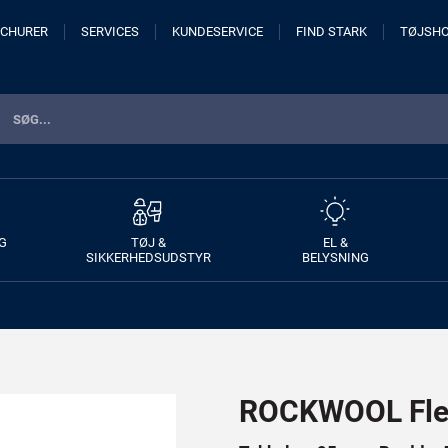
CHURER
SERVICES
KUNDESERVICE
FIND STARK
TØJSH
G
TØJ &
EL &
SIKKERHEDSUDSTYR
BELYSNING
ROCKWOOL Flex