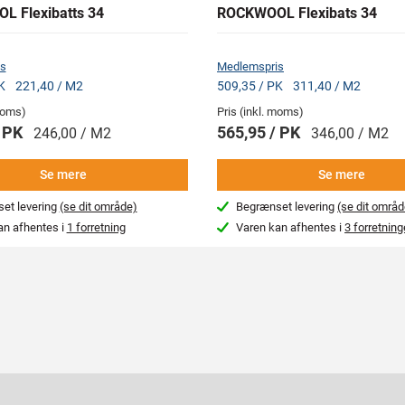
 Flexibatts 34
ROCKWOOL Flexibats 34
s
Medlemspris
PK
221,40 / M2
509,35 / PK
311,40 / M2
 moms)
Pris (inkl. moms)
/ PK
565,95 / PK
246,00 / M2
346,00 / M2
Se mere
Se mere
et levering
(se dit område)
Begrænset levering
(se dit områd
an afhentes i
1 forretning
Varen kan afhentes i
3 forretning