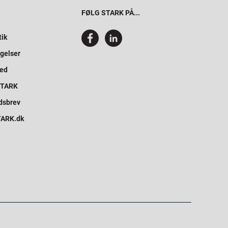
FØLG STARK PÅ...
tik
gelser
hed
 STARK
dsbrev
STARK.dk