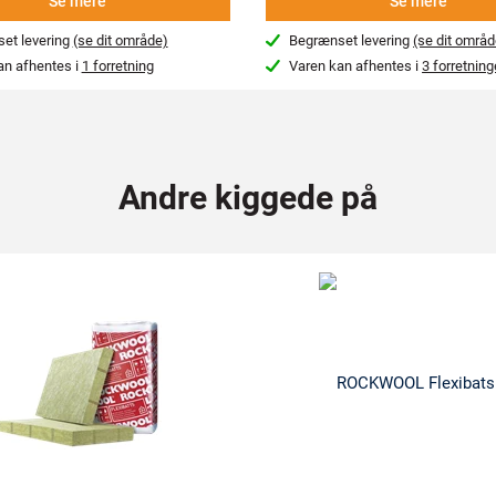
Se mere
Se mere
et levering
(se dit område)
Begrænset levering
(se dit områd
an afhentes i
1 forretning
Varen kan afhentes i
3 forretning
Andre kiggede på