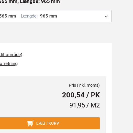
: 565 mm, Længde: 965 mm
565 mm
Længde:
965 mm
 dit område)
forretning
Pris (inkl. moms)
200,54 / PK
91,95 / M2
LÆG I KURV