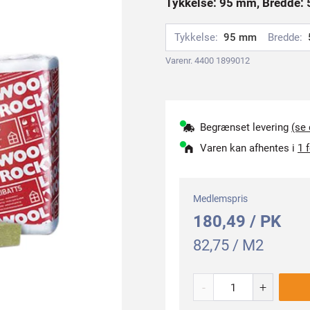
Tykkelse: 95 mm, Bredde
Tykkelse:
95 mm
Bredde:
Varenr. 4400 1899012
Begrænset levering
(se
Varen kan afhentes i
1 
Medlemspris
180,49 / PK
82,75 / M2
-
+