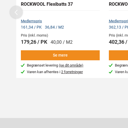
ROCKWOOL Flexibatts 37
ROCKWOOL
Previous
Medlemspris
Medlemspri
161,34 / PK
36,84 / M2
362,13 / 
Pris (inkl. moms)
Pris (inkl.
179,26 / PK
402,36 
40,00 / M2
Se mere
Begrænset levering
(se dit område)
Begræns
Varen kan afhentes i
2 forretninger
Varen k