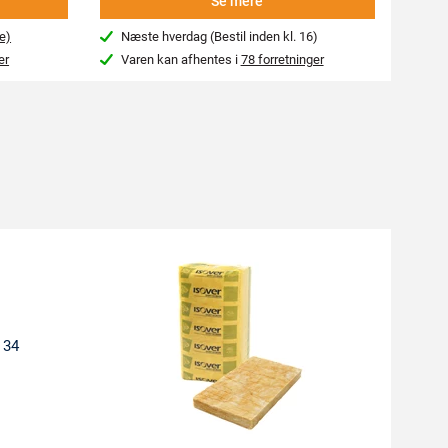
Se mere
e)
Næste hverdag (Bestil inden kl. 16)
Beg
er
Varen kan afhentes i
78 forretninger
Var