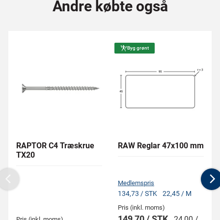
Andre købte også
Byg grønt
RAPTOR C4 Træskrue
RAW Reglar 47x100 mm
TX20
Medlemspris
Previous
N
134,73 / STK
22,45 / M
Pris (inkl. moms)
149,70 / STK
24,00 /
Pris (inkl. moms)