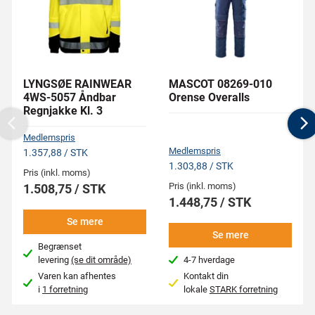
LYNGSØE RAINWEAR
MASCOT 08269-010
4WS-5057 Åndbar
Orense Overalls
Regnjakke Kl. 3
Previous
N
Medlemspris
Medlemspris
1.357,88 / STK
1.303,88 / STK
Pris (inkl. moms)
Pris (inkl. moms)
1.508,75 / STK
1.448,75 / STK
Se mere
Se mere
Begrænset
levering
(se dit område)
4-7 hverdage
Varen kan afhentes
Kontakt din
i
1 forretning
lokale
STARK forretning