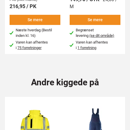
216,95 / PK
M
Se mere
Se mere
Næste hverdag (Bestil
Begrænset
inden kl. 16)
levering
(se dit område)
Varen kan afhentes
Varen kan afhentes
i
75 forretninger
i
1 forretning
Andre kiggede på