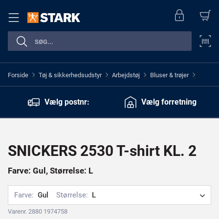
Forside
Tøj & sikkerhedsudstyr
Arbejdstøj
Bluser & trøjer
>
>
>
>
Vælg postnr:
Vælg forretning
SNICKERS 2530 T-shirt KL. 2
Farve: Gul, Størrelse: L
Farve:
Gul
Størrelse:
L
Varenr. 2880 1974758