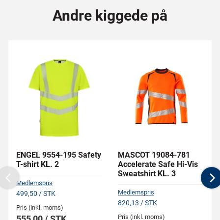
Andre kiggede på
ENGEL 9554-195 Safety
MASCOT 19084-781
T-shirt KL. 2
Accelerate Safe Hi-Vis
Sweatshirt KL. 3
Previous
N
Medlemspris
Medlemspris
499,50 / STK
820,13 / STK
Pris (inkl. moms)
Pris (inkl. moms)
555,00 / STK