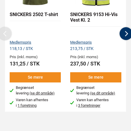
SNICKERS 2502 T-shirt
SNICKERS 9153 Hi-Vis
Vest Kl. 2
Previous
N
Medlemspris
Medlemspris
118,13 / STK
213,75 / STK
Pris (inkl. moms)
Pris (inkl. moms)
131,25 / STK
237,50 / STK
Se mere
Se mere
Begrænset
Begrænset
levering
(se dit område)
levering
(se dit område)
Varen kan afhentes
Varen kan afhentes
i
1 forretning
i
3 forretninger