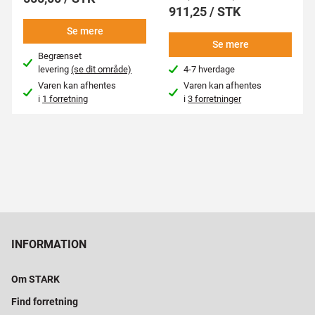
911,25 / STK
Se mere
Se mere
Begrænset
levering
(se dit område)
4-7 hverdage
Varen kan afhentes
Varen kan afhentes
i
1 forretning
i
3 forretninger
INFORMATION
Om STARK
Find forretning