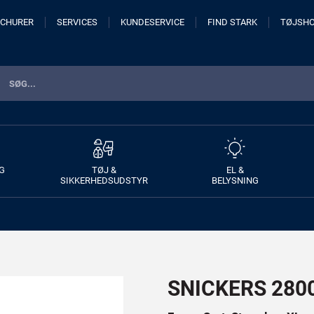
CHURER
SERVICES
KUNDESERVICE
FIND STARK
TØJSH
G
TØJ &
EL &
SIKKERHEDSUDSTYR
BELYSNING
SNICKERS 2800