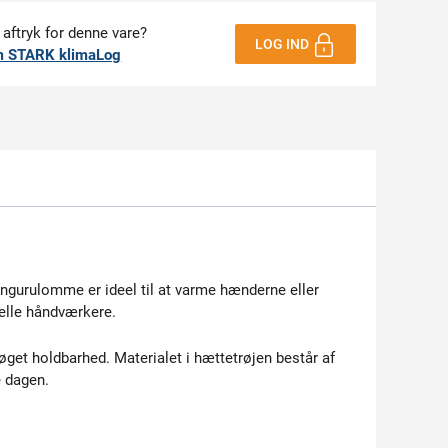
 aftryk for denne vare?
LOG IND
m STARK klimaLog
ngurulomme er ideel til at varme hænderne eller
nelle håndværkere.
get holdbarhed. Materialet i hættetrøjen består af
e dagen.