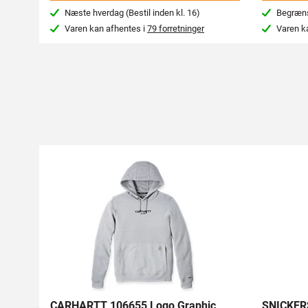
Næste hverdag (Bestil inden kl. 16)
Begræns
Varen kan afhentes i
79 forretninger
Varen k
CARHARTT 106655 Logo Graphic
SNICKERS