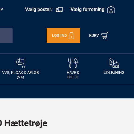
Vælg postnr:
Vælg forretning
OP
LOG IND
KURV
VVS, KLOAK & AFLØB
HAVE &
UDLEJNING
(VA)
BOLIG
 Hættetrøje