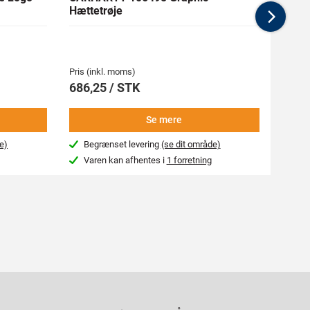
Hættetrøje
Softs
Nex
Pris (inkl. moms)
Pris (i
686,25 / STK
1.08
Se mere
e)
Begrænset levering
(se dit område)
Beg
Varen kan afhentes i
1 forretning
Var