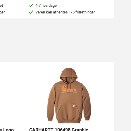
e)
4-7 hverdage
Næs
ger
Varen kan afhentes i
75 forretninger
Var
e Logo
CARHARTT 106498 Graphic
SNIC