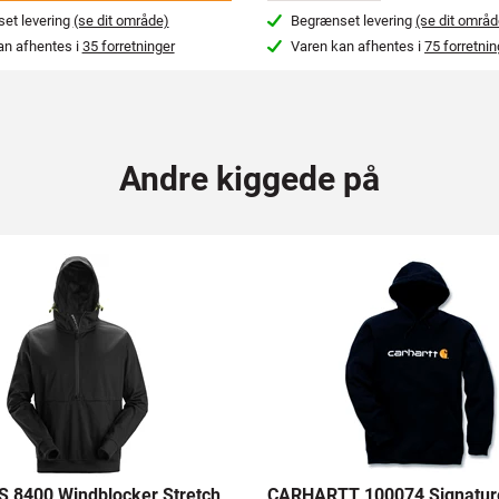
et levering
(se dit område)
Begrænset levering
(se dit områd
an afhentes i
35 forretninger
Varen kan afhentes i
75 forretnin
Andre kiggede på
 8400 Windblocker Stretch
CARHARTT 100074 Signatur