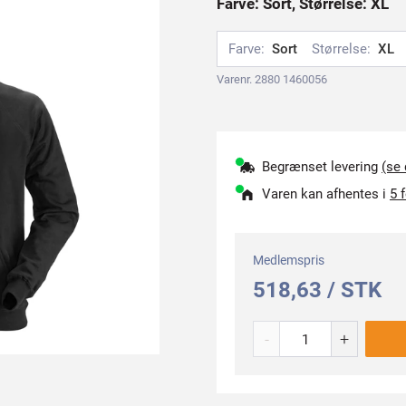
Farve: Sort, Størrelse: XL
Farve:
Sort
Størrelse:
XL
Varenr. 2880 1460056
Begrænset levering
(se
Varen kan afhentes i
5 
Medlemspris
518,63 / STK
-
+