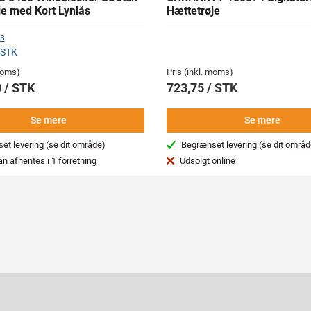
je med Kort Lynlås
Hættetrøje
s
 STK
 moms)
Pris (inkl. moms)
 / STK
723,75 / STK
Se mere
Se mere
et levering
(se dit område)
Begrænset levering
(se dit områd
an afhentes i
1 forretning
Udsolgt online