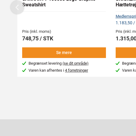
Sweatshirt
Hættetrø
Previous
Medlemspri
1.183,50 /
Pris (inkl. moms)
Pris (inkl.
748,75 / STK
1.315,00
Se mere
Begrænset levering
(se dit område)
Begræns
Varen kan afhentes i
4 forretninger
Varen k