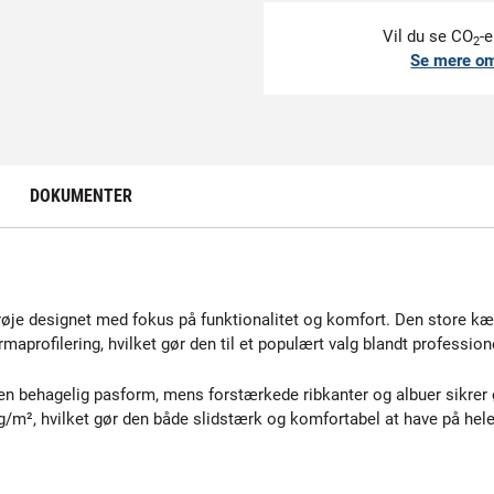
Vil du se CO
-e
2
Se mere o
DOKUMENTER
øje designet med fokus på funktionalitet og komfort. Den store kæ
rmaprofilering, hvilket gør den til et populært valg blandt professio
en behagelig pasform, mens forstærkede ribkanter og albuer sikrer ø
m², hvilket gør den både slidstærk og komfortabel at have på hel