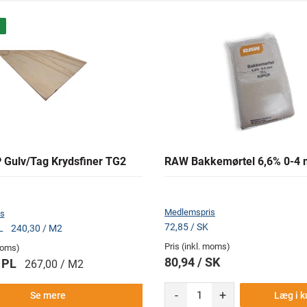
 Gulv/Tag Krydsfiner TG2
RAW Bakkemørtel 6,6% 0-4
Medlemspris
s
72,85 / SK
PL
240,30 / M2
Pris (inkl. moms)
 moms)
80,94 / SK
/ PL
267,00 / M2
-
+
Læg i k
Se mere