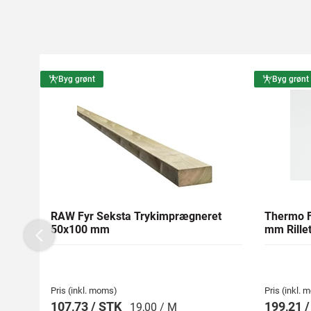
Byg grønt
Byg grønt
RAW Fyr Seksta Trykimprægneret
Thermo F
50x100 mm
mm Rillet
Previous
Pris (inkl. moms)
Pris (inkl.
107,73 / STK
199,21 
19,00 / M