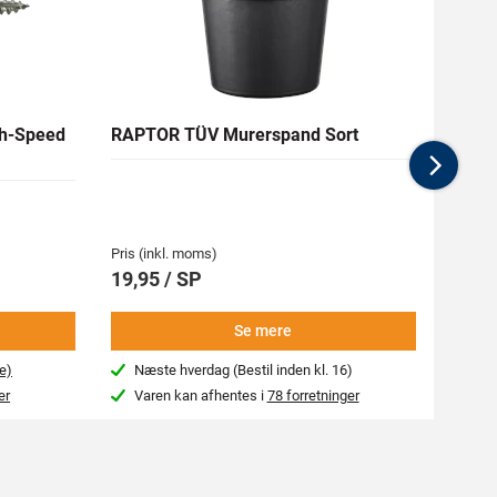
h-Speed
RAPTOR TÜV Murerspand Sort
RAW H
Nex
Medlem
62,94 
Pris (inkl. moms)
Pris (i
19,95 / SP
69,9
Se mere
e)
Næste hverdag (Bestil inden kl. 16)
Beg
er
Varen kan afhentes i
78 forretninger
Var