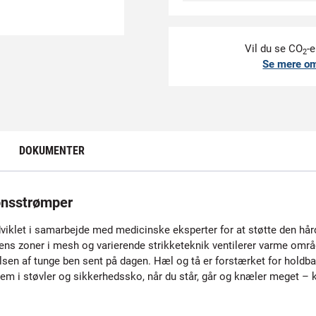
Vil du se CO
-e
2
Se mere o
DOKUMENTER
nsstrømper
viklet i samarbejde med medicinske eksperter for at støtte den hå
ens zoner i mesh og varierende strikketeknik ventilerer varme omr
lelsen af tunge ben sent på dagen. Hæl og tå er forstærket for hold
dem i støvler og sikkerhedssko, når du står, går og knæler meget 