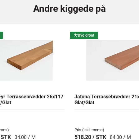
Andre kiggede på
Byg grønt
yr Terrassebrædder 26x117
Jatoba Terrassebrædder 2
/Glat
Glat/Glat
 moms)
Pris (inkl. moms)
/ STK
518,20 / STK
34,00 / M
84,00 / M