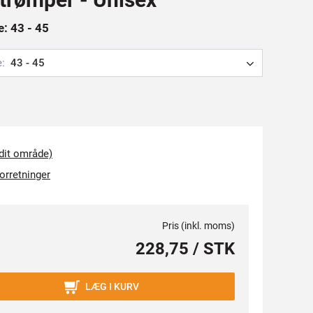
e: 43 - 45
e:
43 - 45
 dit område)
forretninger
Pris (inkl. moms)
228,75 / STK
LÆG I KURV