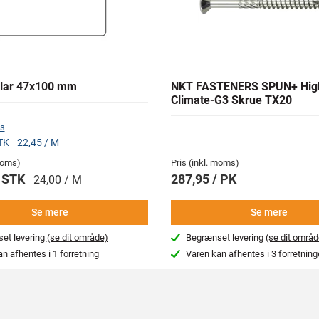
lar 47x100 mm
NKT FASTENERS SPUN+ Hig
Climate-G3 Skrue TX20
s
STK
22,45 / M
 moms)
Pris (inkl. moms)
/ STK
287,95 / PK
24,00 / M
Se mere
Se mere
et levering
(se dit område)
Begrænset levering
(se dit områd
an afhentes i
1 forretning
Varen kan afhentes i
3 forretning