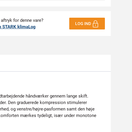
 aftryk for denne vare?
LOG IND
m STARK klimaLog
rdtarbejdende håndværker gennem lange skift.
åder. Den graduerede kompression stimulerer
barhed, og venstre/højre-pasformen samt den høje
– komforten mærkes tydeligt, især under monotone