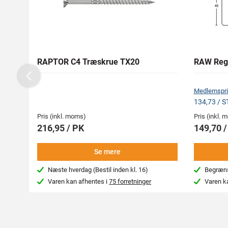
RAPTOR C4 Træskrue TX20
RAW Reg
Previous
Medlemspri
134,73 / 
Pris (inkl. moms)
Pris (inkl.
216,95 / PK
149,70 
Se mere
Næste hverdag (Bestil inden kl. 16)
Begræns
Varen kan afhentes i
75 forretninger
Varen k