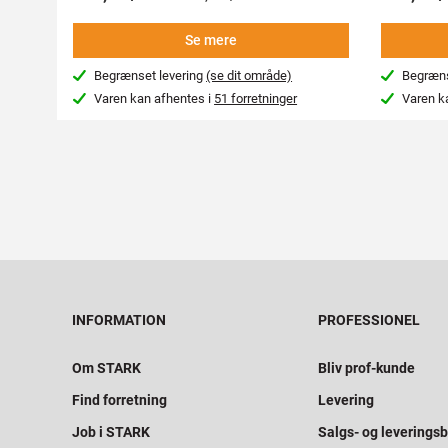
Se mere
Begrænset levering
(se dit område)
Begræns
Varen kan afhentes i
51 forretninger
Varen k
INFORMATION
PROFESSIONEL
Om STARK
Bliv prof-kunde
Find forretning
Levering
Job i STARK
Salgs- og leveringsb