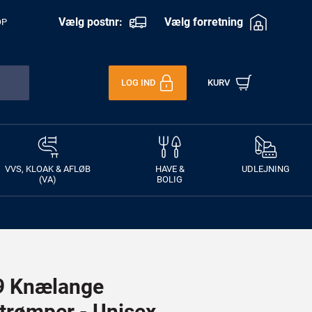
Vælg postnr:
Vælg forretning
OP
LOG IND
KURV
VVS, KLOAK & AFLØB
HAVE &
UDLEJNING
(VA)
BOLIG
9 Knælange
trømper - Unisex