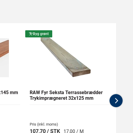
Byg grønt
Byg g
1x145 mm
RAW Fyr Seksta Terrassebrædder
Ther
Trykimprægneret 32x125 mm
mm Gl
Nex
Pris (inkl. moms)
Pris (i
107,70 / STK
269,
17,00 / M