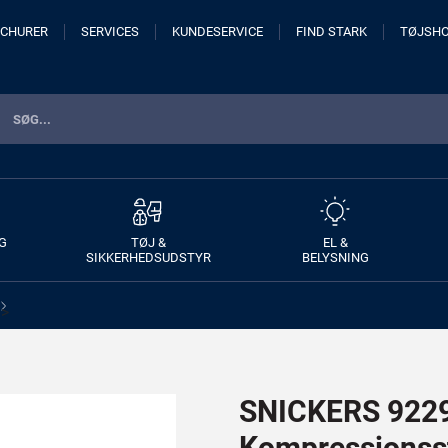
CHURER
SERVICES
KUNDESERVICE
FIND STARK
TØJSH
G
TØJ &
EL &
SIKKERHEDSUDSTYR
BELYSNING
>
SNICKERS 922
Kompressionss