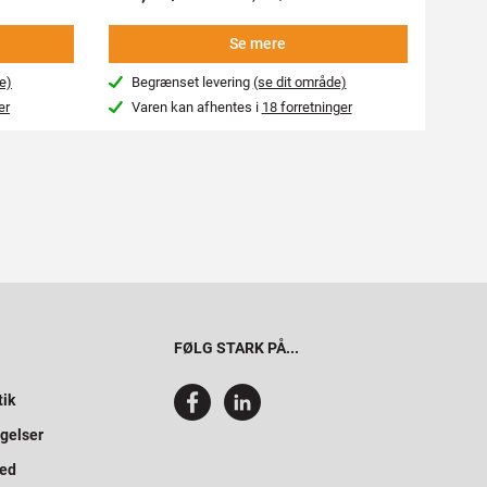
Se mere
e)
Begrænset levering
(se dit område)
Beg
er
Varen kan afhentes i
18 forretninger
Var
FØLG STARK PÅ...
tik
gelser
hed