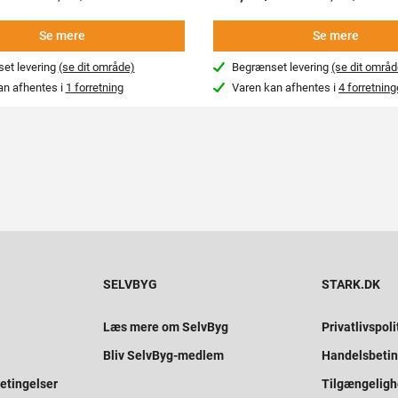
Se mere
Se mere
et levering
(se dit område)
Begrænset levering
(se dit områd
an afhentes i
1 forretning
Varen kan afhentes i
4 forretning
SELVBYG
STARK.DK
Læs mere om SelvByg
Privatlivspoli
Bliv SelvByg-medlem
Handelsbetin
etingelser
Tilgængelig