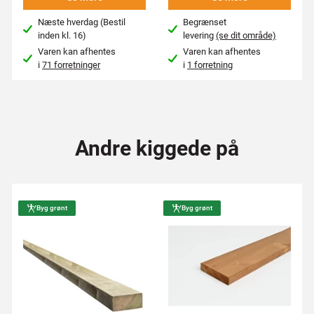
Næste hverdag (Bestil
Begrænset
inden kl. 16)
levering
(se dit område)
Varen kan afhentes
Varen kan afhentes
i
71 forretninger
i
1 forretning
Andre kiggede på
Byg grønt
Byg grønt