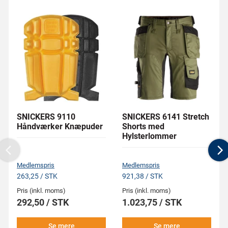
SNICKERS 9110
SNICKERS 6141 Stretch
Håndværker Knæpuder
Shorts med
Hylsterlommer
Previous
N
Medlemspris
Medlemspris
263,25 / STK
921,38 / STK
Pris (inkl. moms)
Pris (inkl. moms)
292,50 / STK
1.023,75 / STK
Se mere
Se mere