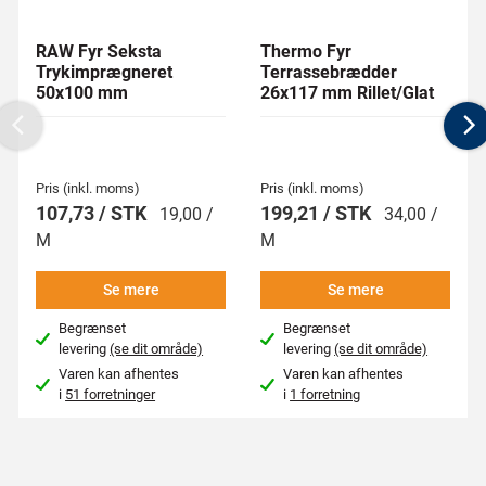
RAW Fyr Seksta
Thermo Fyr
Trykimprægneret
Terrassebrædder
50x100 mm
26x117 mm Rillet/Glat
Previous
N
Pris (inkl. moms)
Pris (inkl. moms)
107,73 / STK
199,21 / STK
19,00 /
34,00 /
M
M
Se mere
Se mere
Begrænset
Begrænset
levering
(se dit område)
levering
(se dit område)
Varen kan afhentes
Varen kan afhentes
i
51 forretninger
i
1 forretning