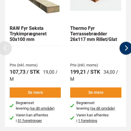
RAW Fyr Seksta
Thermo Fyr
Trykimprægneret
Terrassebrædder
50x100 mm
26x117 mm Rillet/Glat
Previous
N
Pris (inkl. moms)
Pris (inkl. moms)
107,73 / STK
199,21 / STK
19,00 /
34,00 /
M
M
Se mere
Se mere
Begrænset
Begrænset
levering
(se dit område)
levering
(se dit område)
Varen kan afhentes
Varen kan afhentes
i
51 forretninger
i
1 forretning