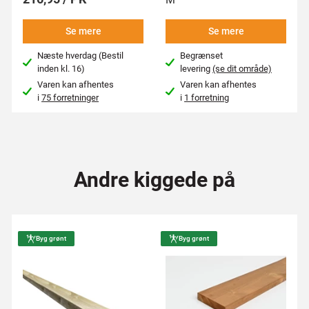
Se mere
Se mere
Næste hverdag (Bestil
Begrænset
inden kl. 16)
levering
(se dit område)
Varen kan afhentes
Varen kan afhentes
i
75 forretninger
i
1 forretning
Andre kiggede på
Byg grønt
Byg grønt