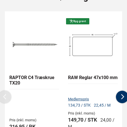
Byg grønt
RAPTOR C4 Træskrue
RAW Reglar 47x100 mm
TX20
Medlemspris
Previous
N
134,73 / STK
22,45 / M
Pris (inkl. moms)
149,70 / STK
24,00 /
Pris (inkl. moms)
216,95 / PK
M