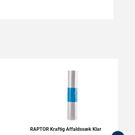
RAPTOR Kraftig Affaldssæk Klar
OX-ON
Æske