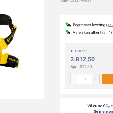
Varenr. 2882 9794811
Begrænset levering
(se
Varen kan afhentes i
48
10 STK for
2.812,50
Spar 312,50
-
+
Vil du se CO
-e
2
Se mere o