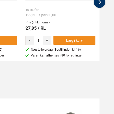
Nex
10 RL for
10 PAR
199,50
Spar 80,00
562,5
Pris (inkl. moms)
Pris (i
27,95 / RL
62,5
-
+
-
Læg i kurv
6)
Næste hverdag (Bestil inden kl. 16)
Næs
ger
Varen kan afhentes i
80 forretninger
Var