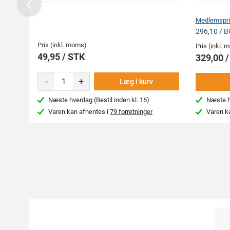
Previous
Medlemspri
296,10 / 
Pris (inkl. moms)
Pris (inkl.
49,95 / STK
329,00 
-
+
Læg i kurv
Næste hverdag (Bestil inden kl. 16)
Næste hv
Varen kan afhentes i
79 forretninger
Varen k