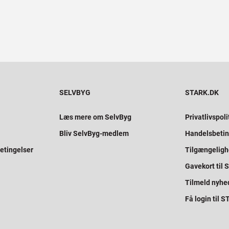
SELVBYG
STARK.DK
Læs mere om SelvByg
Privatlivspoli
Bliv SelvByg-medlem
Handelsbetin
etingelser
Tilgængelig
Gavekort til
Tilmeld nyhe
Få login til 