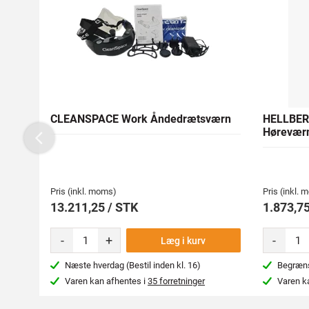
CLEANSPACE Work Åndedrætsværn
HELLBER
Hørevær
Previous
Pris (inkl. moms)
Pris (inkl.
13.211,25 / STK
1.873,75
-
+
-
Læg i kurv
Næste hverdag (Bestil inden kl. 16)
Begræns
Varen kan afhentes i
35 forretninger
Varen k