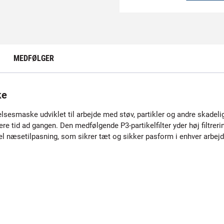
MEDFØLGER
ke
esmaske udviklet til arbejde med støv, partikler og andre skadelig
re tid ad gangen. Den medfølgende P3-partikelfilter yder høj filtrer
bel næsetilpasning, som sikrer tæt og sikker pasform i enhver arbejd