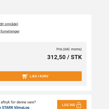
 dit område)
 forretninger
Pris (inkl. moms)
312,50 / STK
LÆG I KURV
 aftryk for denne vare?
LOG IND
m STARK klimaLog