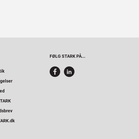
FØLG STARK PÅ...
tik
gelser
hed
 STARK
dsbrev
STARK.dk