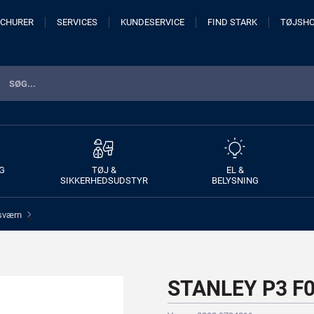
CHURER
SERVICES
KUNDESERVICE
FIND STARK
TØJSH
G
TØJ &
EL &
SIKKERHEDSUDSTYR
BELYSNING
sværn
>
STANLEY P3 F0