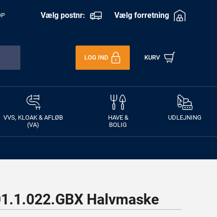
Vælg postnr:
Vælg forretning
OP
LOG IND
KURV
VVS, KLOAK & AFLØB
HAVE &
UDLEJNING
(VA)
BOLIG
1.1.022.GBX Halvmaske