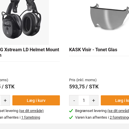
G Xstream LD Helmet Mount
KASK Visir - Tonet Glas
n
 moms)
Pris (inkl. moms)
 / STK
593,75 / STK
+
-
+
Læg i kurv
Læg i k
et levering
(se dit område)
Begrænset levering
(se dit områd
an afhentes i
1 forretning
Varen kan afhentes i
2 forretning