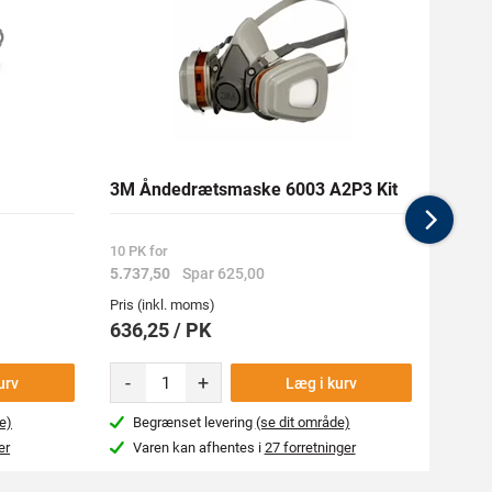
3M Åndedrætsmaske 6003 A2P3 Kit
MILWA
Nex
Medlem
10 PK for
5.737,50
Spar 625,00
153,00
Pris (inkl. moms)
Pris (i
636,25 / PK
170,
-
+
-
urv
Læg i kurv
e)
Begrænset levering
(se dit område)
Næs
er
Varen kan afhentes i
27 forretninger
Var