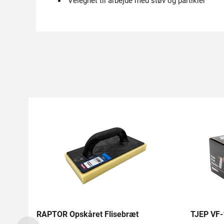
Velegnet til arbejde med støv og partikler
RAPTOR Opskåret Flisebræt
TJEP VF-1