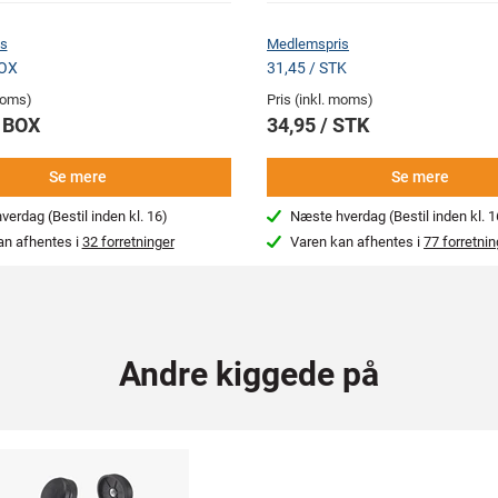
s
Medlemspris
BOX
31,45 / STK
 moms)
Pris (inkl. moms)
/ BOX
34,95 / STK
Se mere
Se mere
erdag (Bestil inden kl. 16)
Næste hverdag (Bestil inden kl. 1
an afhentes i
32 forretninger
Varen kan afhentes i
77 forretnin
Andre kiggede på