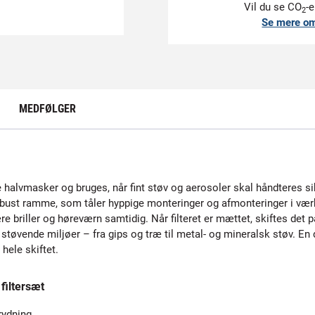
Vil du se CO
-e
2
Se mere o
MEDFØLGER
nde halvmasker og bruges, når fint støv og aerosoler skal håndteres s
obust ramme, som tåler hyppige monteringer og afmonteringer i væ
re briller og høreværn samtidig. Når filteret er mættet, skiftes det
i støvende miljøer – fra gips og træ til metal- og mineralsk støv. En
hele skiftet.
filtersæt
rydning.