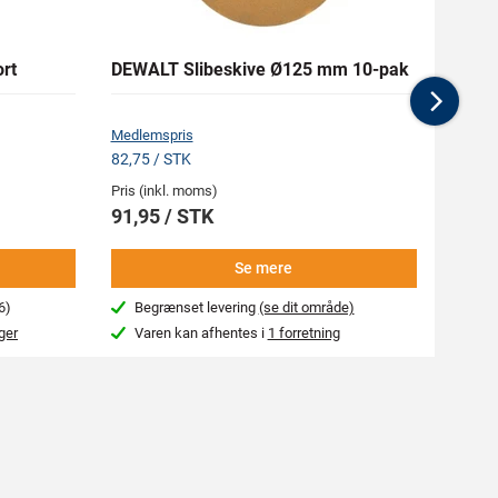
rt
DEWALT Slibeskive Ø125 mm 10-pak
LIP 2
Nex
Medlemspris
Medlem
82,75 / STK
232,20
Pris (inkl. moms)
Pris (i
91,95 / STK
258,
Se mere
6)
Begrænset levering
(se dit område)
Beg
ger
Varen kan afhentes i
1 forretning
Var