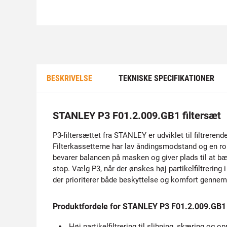
BESKRIVELSE
TEKNISKE SPECIFIKATIONER
STANLEY P3 F01.2.009.GB1 filtersæt
P3-filtersættet fra STANLEY er udviklet til filtrere
Filterkassetterne har lav åndingsmodstand og en r
bevarer balancen på masken og giver plads til at bæ
stop. Vælg P3, når der ønskes høj partikelfiltrering 
der prioriterer både beskyttelse og komfort gennem 
Produktfordele for STANLEY P3 F01.2.009.GB1 
Høj partikelfiltrering til slibning, skæring og op