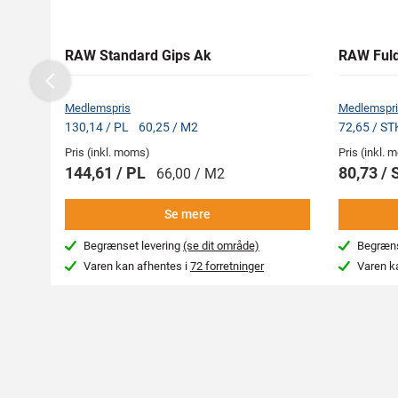
RAW Standard Gips Ak
RAW Ful
Previous
Medlemspris
Medlemspri
130,14 / PL
60,25 / M2
72,65 / S
Pris (inkl. moms)
Pris (inkl.
144,61 / PL
80,73 /
66,00 / M2
Se mere
Begrænset levering
(se dit område)
Begræns
Varen kan afhentes i
72 forretninger
Varen k