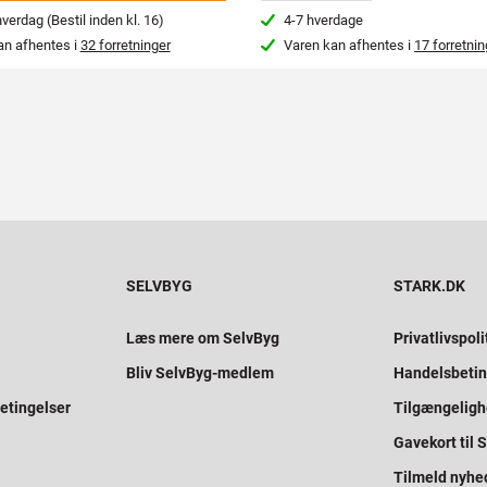
erdag (Bestil inden kl. 16)
4-7 hverdage
an afhentes i
32 forretninger
Varen kan afhentes i
17 forretnin
SELVBYG
STARK.DK
Læs mere om SelvByg
Privatlivspoli
Bliv SelvByg-medlem
Handelsbetin
etingelser
Tilgængelig
Gavekort til
Tilmeld nyhe