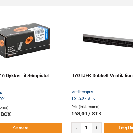
6 Dykker til Sømpistol
BYGTJEK Dobbelt Ventilation
Medlemspris
s
151,20 / STK
BOX
Pris (inkl. moms)
 moms)
168,00 / STK
/ BOX
-
+
Læg i k
Se mere