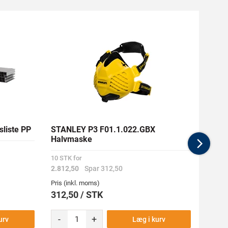
sliste PP
STANLEY P3 F01.1.022.GBX
DEWA
Halvmaske
18GA
Nex
10 STK for
Medlem
2.812,50
Spar 312,50
291,60
Pris (inkl. moms)
Pris (i
312,50 / STK
324,
-
+
urv
Læg i kurv