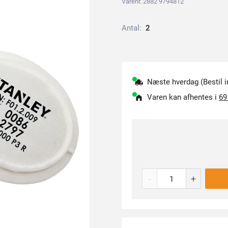
Varenr. 2882 9794812
Antal:
2
Næste hverdag (Bestil i
Varen kan afhentes i
69
-
+