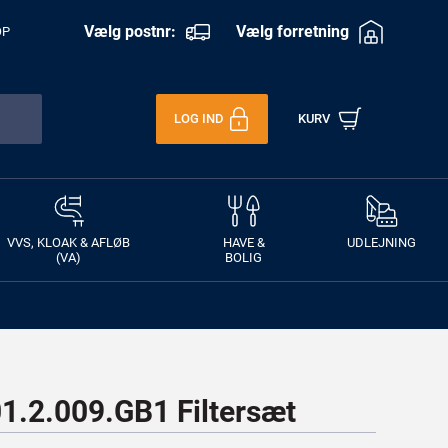
Vælg postnr:
Vælg forretning
OP
LOG IND
KURV
VVS, KLOAK & AFLØB
HAVE &
UDLEJNING
(VA)
BOLIG
.2.009.GB1 Filtersæt