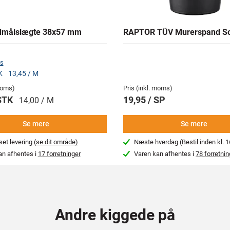
dmålslægte 38x57 mm
RAPTOR TÜV Murerspand So
s
TK
13,45 / M
 moms)
Pris (inkl. moms)
 STK
19,95 / SP
14,00 / M
Se mere
Se mere
et levering
(se dit område)
Næste hverdag (Bestil inden kl. 1
an afhentes i
17 forretninger
Varen kan afhentes i
78 forretnin
Andre kiggede på