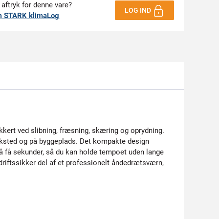
 aftryk for denne vare?
LOG IND
m STARK klimaLog
ikkert ved slibning, fræsning, skæring og oprydning.
rksted og på byggeplads. Det kompakte design
 på få sekunder, så du kan holde tempoet uden lange
 driftssikker del af et professionelt åndedrætsværn,