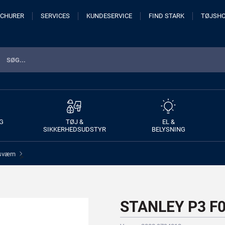
CHURER
SERVICES
KUNDESERVICE
FIND STARK
TØJSH
G
TØJ &
EL &
SIKKERHEDSUDSTYR
BELYSNING
sværn
>
STANLEY P3 F01