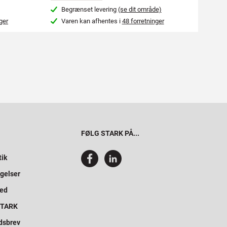
Begrænset levering
(se dit område)
Beg
ger
Varen kan afhentes i
48 forretninger
Var
FØLG STARK PÅ...
tik
gelser
hed
 STARK
dsbrev