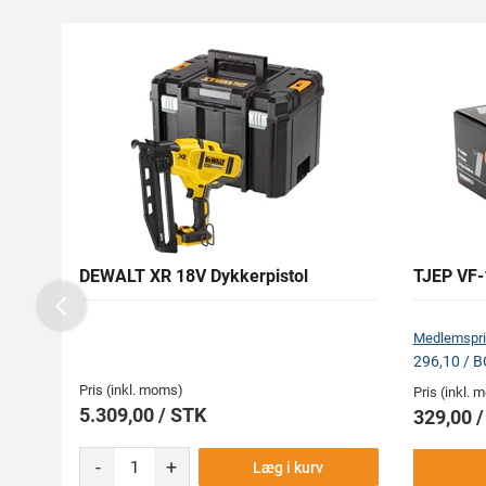
DEWALT XR 18V Dykkerpistol
TJEP VF-1
Previous
Medlemspri
296,10 / 
Pris (inkl. moms)
Pris (inkl.
5.309,00 / STK
329,00 
-
+
Læg i kurv