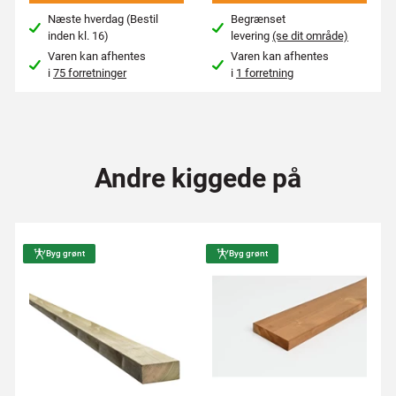
Næste hverdag (Bestil
Begrænset
inden kl. 16)
levering
(se dit område)
Varen kan afhentes
Varen kan afhentes
i
75 forretninger
i
1 forretning
Andre kiggede på
Byg grønt
Byg grønt