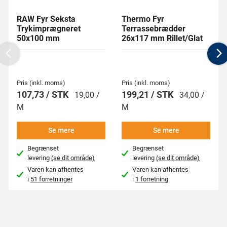
RAW Fyr Seksta
Thermo Fyr
Trykimprægneret
Terrassebrædder
50x100 mm
26x117 mm Rillet/Glat
Previous
N
Pris (inkl. moms)
Pris (inkl. moms)
107,73 / STK
199,21 / STK
19,00 /
34,00 /
M
M
Se mere
Se mere
Begrænset
Begrænset
levering
(se dit område)
levering
(se dit område)
Varen kan afhentes
Varen kan afhentes
i
51 forretninger
i
1 forretning