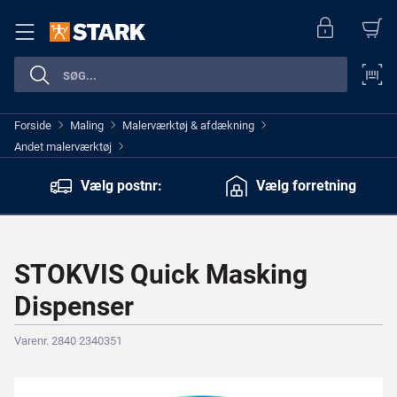
Forside
Maling
Malerværktøj & afdækning
>
>
>
Andet malerværktøj
>
Vælg postnr:
Vælg forretning
STOKVIS Quick Masking
Dispenser
Varenr. 2840 2340351