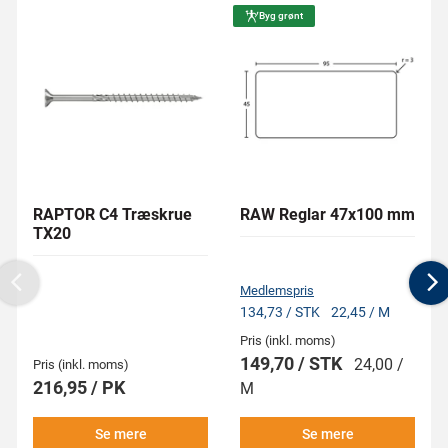
Byg grønt
RAPTOR C4 Træskrue
RAW Reglar 47x100 mm
TX20
Medlemspris
Previous
N
134,73 / STK
22,45 / M
Pris (inkl. moms)
149,70 / STK
24,00 /
Pris (inkl. moms)
216,95 / PK
M
Se mere
Se mere