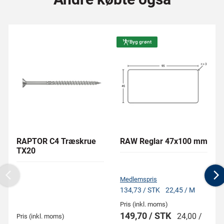
Byg grønt
RAPTOR C4 Træskrue
RAW Reglar 47x100 mm
TX20
Medlemspris
Previous
N
134,73 / STK
22,45 / M
Pris (inkl. moms)
149,70 / STK
24,00 /
Pris (inkl. moms)