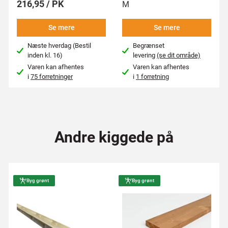
216,95 / PK
M
Se mere
Se mere
Næste hverdag (Bestil
Begrænset
inden kl. 16)
levering
(se dit område)
Varen kan afhentes
Varen kan afhentes
i
75 forretninger
i
1 forretning
Andre kiggede på
Byg grønt
Byg grønt