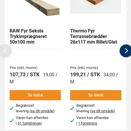
RAW Fyr Seksta
Thermo Fyr
Trykimprægneret
Terrassebrædder
50x100 mm
26x117 mm Rillet/Glat
Previous
N
Pris (inkl. moms)
Pris (inkl. moms)
107,73 / STK
199,21 / STK
19,00 /
34,00 /
M
M
Se mere
Se mere
Begrænset
Begrænset
levering
(se dit område)
levering
(se dit område)
Varen kan afhentes
Varen kan afhentes
i
51 forretninger
i
1 forretning