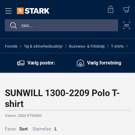
Forside
Tøj & sikkerhedsudstyr
Business- & fritidstøj
T-shirts
>
>
>
>
Vælg postnr:
Vælg forretning
SUNWILL 1300-2209 Polo T-
shirt
Varenr. 2884 9796889
Farve:
S
o
r
t
Størrelse:
L