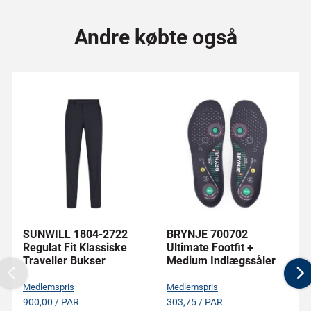
Andre købte også
SUNWILL 1804-2722
BRYNJE 700702
Regulat Fit Klassiske
Ultimate Footfit +
Traveller Bukser
Medium Indlægssåler
Previous
N
Medlemspris
Medlemspris
900,00 / PAR
303,75 / PAR