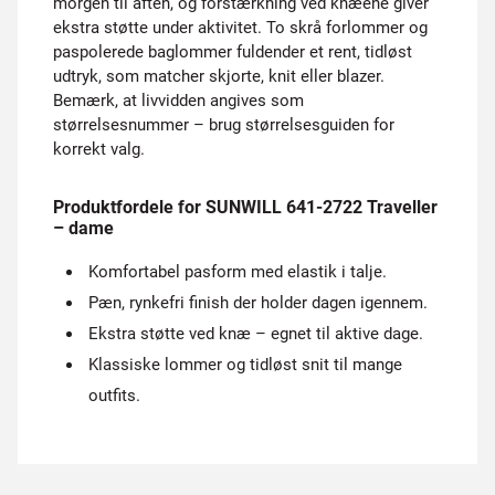
morgen til aften, og forstærkning ved knæene giver
ekstra støtte under aktivitet. To skrå forlommer og
paspolerede baglommer fuldender et rent, tidløst
udtryk, som matcher skjorte, knit eller blazer.
Bemærk, at livvidden angives som
størrelsesnummer – brug størrelsesguiden for
korrekt valg.
Produktfordele for SUNWILL 641-2722 Traveller
– dame
Komfortabel pasform med elastik i talje.
Pæn, rynkefri finish der holder dagen igennem.
Ekstra støtte ved knæ – egnet til aktive dage.
Klassiske lommer og tidløst snit til mange
outfits.