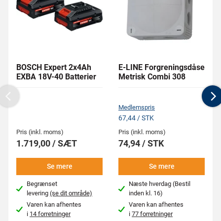
BOSCH Expert 2x4Ah
E-LINE Forgreningsdåse
EXBA 18V-40 Batterier
Metrisk Combi 308
Previous
N
Medlemspris
67,44 / STK
Pris (inkl. moms)
Pris (inkl. moms)
1.719,00 / SÆT
74,94 / STK
Se mere
Se mere
Begrænset
Næste hverdag (Bestil
levering
(se dit område)
inden kl. 16)
Varen kan afhentes
Varen kan afhentes
i
14 forretninger
i
77 forretninger