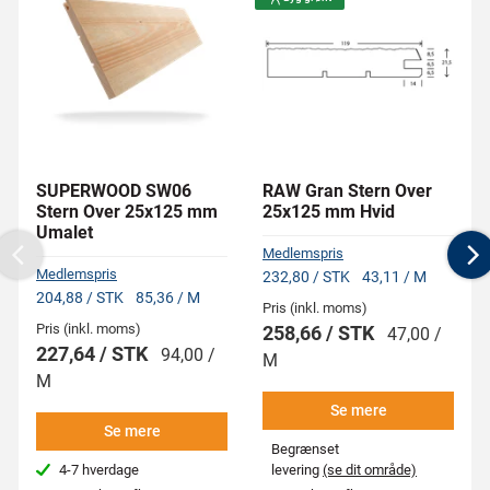
SUPERWOOD SW06
RAW Gran Stern Over
Stern Over 25x125 mm
25x125 mm Hvid
Umalet
Medlemspris
Previous
N
Medlemspris
232,80 / STK
43,11 / M
204,88 / STK
85,36 / M
Pris (inkl. moms)
Pris (inkl. moms)
258,66 / STK
47,00 /
227,64 / STK
94,00 /
M
M
Se mere
Se mere
Begrænset
4-7 hverdage
levering
(se dit område)