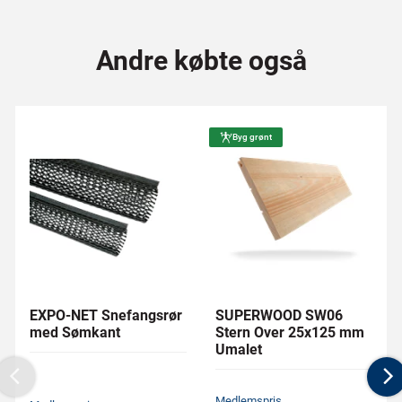
Andre købte også
Byg grønt
EXPO-NET Snefangsrør
SUPERWOOD SW06
med Sømkant
Stern Over 25x125 mm
Umalet
Previous
N
Medlemspris