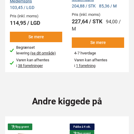
Medlemspris
204,88 / STK
85,36 / M
103,45 / LGD
Pris (inkl. moms)
Pris (inkl. moms)
227,64 / STK
94,00 /
114,95 / LGD
M
Se mere
Se mere
Begrænset
levering
(se dit område)
4-7 hverdage
Varen kan afhentes
Varen kan afhentes
i
38 forretninger
i
1 forretning
Andre kiggede på
Byg grønt
Pakke á 4 stk.
Byg grønt