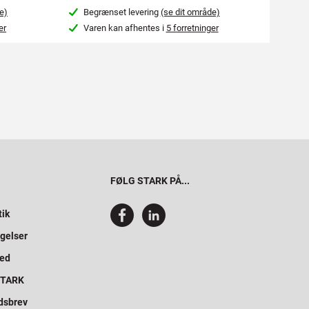
e)
Begrænset levering
(se dit område)
Beg
er
Varen kan afhentes i
5 forretninger
Var
FØLG STARK PÅ...
tik
gelser
hed
 STARK
dsbrev