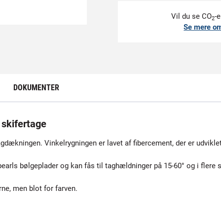
Vil du se CO
-e
2
Se mere o
DOKUMENTER
 skifertage
tagdækningen. Vinkelrygningen er lavet af fibercement, der er udvikle
earls bølgeplader og kan fås til taghældninger på 15-60° og i flere s
ne, men blot for farven.