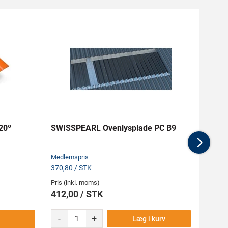
20º
SWISSPEARL Ovenlysplade PC B9
SWIS
Nex
Medlemspris
Medlem
370,80 / STK
335,70
Pris (inkl. moms)
Pris (i
412,00 / STK
373,
-
+
-
Læg i kurv