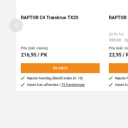
RAPTOR C4 Træskrue TX20
RAPTOR A
Previous
20 RL for
359,00
S
Pris (inkl. moms)
Pris (inkl.
216,95 / PK
23,95 / 
Se mere
Næste hverdag (Bestil inden kl. 16)
Næste hv
Varen kan afhentes i
75 forretninger
Varen k