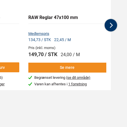
e
RAW Reglar 47x100 mm
RAW 
Nex
Medlemspris
Medlem
134,73 / STK
22,45 / M
72,65 
Pris (inkl. moms)
Pris (i
149,70 / STK
80,7
24,00 / M
urv
Se mere
6)
Begrænset levering
(se dit område)
Beg
ger
Varen kan afhentes i
1 forretning
Var