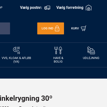
Vælg postnr:
Vælg forretning
OP
LOG IND
KURV
VVS, KLOAK & AFLØB
HAVE &
UDLEJNING
(VA)
BOLIG
nkelrygning 30º