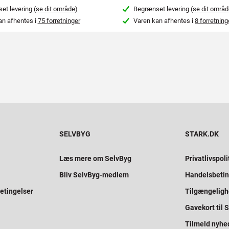
et levering
(se dit område)
Begrænset levering
(se dit områd
an afhentes i
75 forretninger
Varen kan afhentes i
8 forretning
SELVBYG
STARK.DK
Læs mere om SelvByg
Privatlivspoli
Bliv SelvByg-medlem
Handelsbetin
etingelser
Tilgængelig
Gavekort til
Tilmeld nyhe