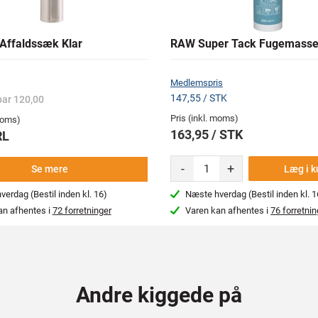
ffaldssæk Klar
RAW Super Tack Fugemass
Medlemspris
147,55 / STK
par 120,00
Pris (inkl. moms)
 moms)
163,95 / STK
RL
-
+
Læg i k
Se mere
erdag (Bestil inden kl. 16)
Næste hverdag (Bestil inden kl. 1
an afhentes i
72 forretninger
Varen kan afhentes i
76 forretnin
Andre kiggede på