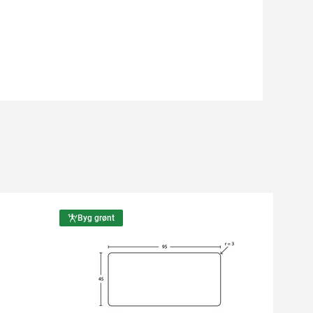
Byg grønt
Byg g