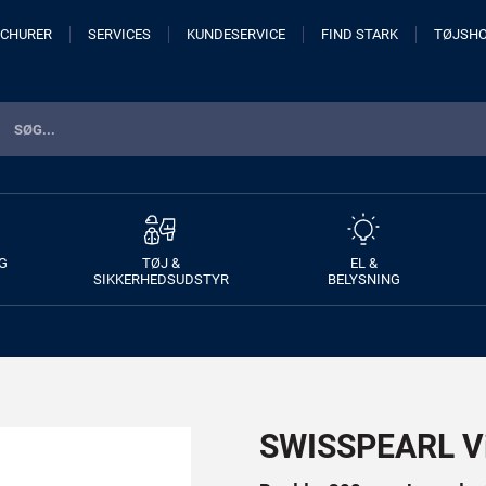
CHURER
SERVICES
KUNDESERVICE
FIND STARK
TØJSH
G
TØJ &
EL &
SIKKERHEDSUDSTYR
BELYSNING
SWISSPEARL Vi