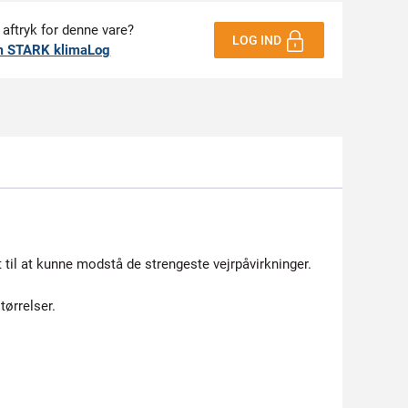
 aftryk for denne vare?
LOG IND
m STARK klimaLog
t til at kunne modstå de strengeste vejrpåvirkninger.
tørrelser.