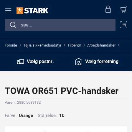
Forside
Tøj & sikkerhedsudstyr
Tilbehør
Arbejdshandsker
>
>
>
>
Vælg postnr:
Vælg forretning
TOWA OR651 PVC-handsker
Varenr. 2880 5689132
Farve:
O
r
a
n
g
e
Størrelse:
1
0