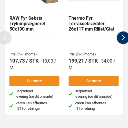
RAW Fyr Seksta
Thermo Fyr
Trykimprægneret
Terrassebrædder
50x100 mm
26x117 mm Rillet/Glat
Previous
N
Pris (inkl. moms)
Pris (inkl. moms)
107,73 / STK
199,21 / STK
19,00 /
34,00 /
M
M
Se mere
Se mere
Begrænset
Begrænset
levering
(se dit område)
levering
(se dit område)
Varen kan afhentes
Varen kan afhentes
i
51 forretninger
i
1 forretning