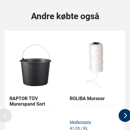
Andre købte også
RAPTOR TÜV
ROLIBA Mursnor
Murerspand Sort
Previous
N
Medlemspris
41,35 / RL