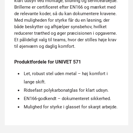
klart udsyn ved montage, slibning og servicearbejde.
Brillerne er certificeret efter EN166 og mærket med
de relevante koder, så du kan dokumentere kravene.
Med muligheden for styrke får du en løsning, der
både beskytter og afhjælper synsbehov, hvilket
reducerer træthed og øger præcisionen i opgaverne.
Et pålideligt valg til teams, hvor der stilles høje krav
til øjenværn og daglig komfort.
Produktfordele for UNIVET 571
Let, robust stel uden metal – høj komfort i
lange skift.
Ridsefast polykarbonatglas for klart udsyn.
EN166-godkendt – dokumenteret sikkerhed.
Mulighed for styrke i glasset for skarpt arbejde.