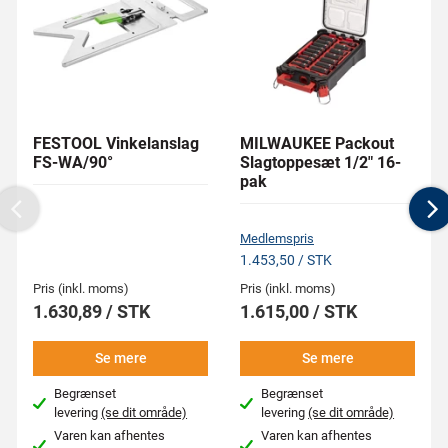
FESTOOL Vinkelanslag
MILWAUKEE Packout
FS-WA/90°
Slagtoppesæt 1/2" 16-
pak
Previous
N
Medlemspris
1.453,50 / STK
Pris (inkl. moms)
Pris (inkl. moms)
1.630,89 / STK
1.615,00 / STK
Se mere
Se mere
Begrænset
Begrænset
levering
(se dit område)
levering
(se dit område)
Varen kan afhentes
Varen kan afhentes