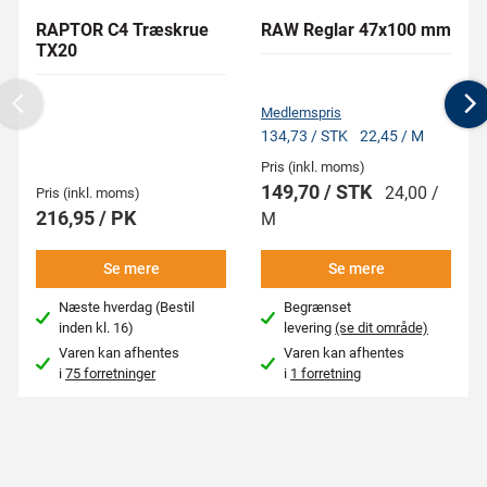
RAPTOR C4 Træskrue
RAW Reglar 47x100 mm
TX20
Medlemspris
Previous
N
134,73 / STK
22,45 / M
Pris (inkl. moms)
149,70 / STK
24,00 /
Pris (inkl. moms)
216,95 / PK
M
Se mere
Se mere
Næste hverdag (Bestil
Begrænset
inden kl. 16)
levering
(se dit område)
Varen kan afhentes
Varen kan afhentes
i
75 forretninger
i
1 forretning