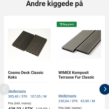
Andre kiggede på
Byg grønt
Cosmo Deck Classic
WIMEX Komposit
Koks
Terrasse Fur Classic
Medlemspris
Previous
N
Medlemspris
385,40 / STK
107,05 / M
230,04 / STK
63,90 / M
Pris (inkl. moms)
Pris (inkl. moms)
428,23 / STK