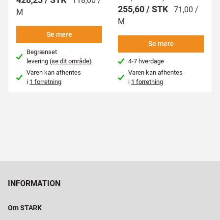
118,00 /
255,60 / STK
71,00 /
M
M
Se mere
Se mere
Begrænset
levering
(se dit område)
4-7 hverdage
Varen kan afhentes
Varen kan afhentes
i
1 forretning
i
1 forretning
INFORMATION
Om STARK