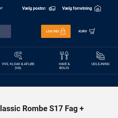
Vælg postnr:
Vælg forretning
OP
LOG IND
KURV
VVS, KLOAK & AFLØB
HAVE &
UDLEJNING
(VA)
BOLIG
lassic Rombe S17 Fag +