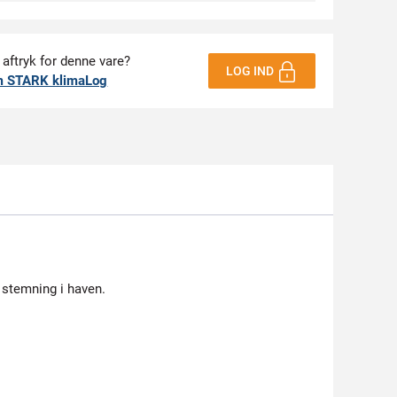
 aftryk for denne vare?
LOG IND
m STARK klimaLog
 stemning i haven.