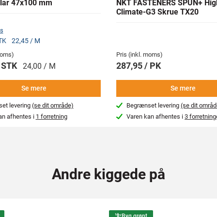
lar 47x100 mm
NKT FASTENERS SPUN+ Hig
Climate-G3 Skrue TX20
s
STK
22,45 / M
 moms)
Pris (inkl. moms)
/ STK
287,95 / PK
24,00 / M
Se mere
Se mere
et levering
(se dit område)
Begrænset levering
(se dit områd
an afhentes i
1 forretning
Varen kan afhentes i
3 forretning
Andre kiggede på
Byg grønt