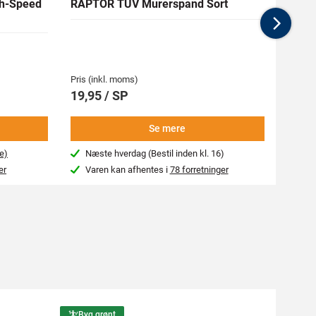
h-Speed
RAPTOR TÜV Murerspand Sort
RAW H
Nex
Medlem
62,94 
Pris (inkl. moms)
Pris (i
19,95 / SP
69,9
Se mere
e)
Næste hverdag (Bestil inden kl. 16)
Beg
er
Varen kan afhentes i
78 forretninger
Var
Byg grønt
Byg g