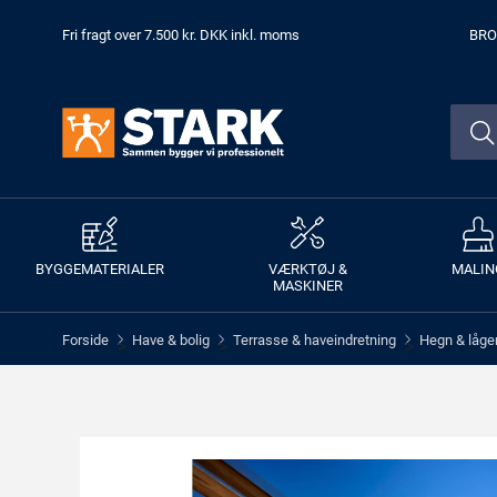
Fri fragt over 7.500 kr. DKK inkl. moms
BRO
BYGGEMATERIALER
VÆRKTØJ &
MALIN
MASKINER
Forside
Have & bolig
Terrasse & haveindretning
Hegn & låge
>
>
>