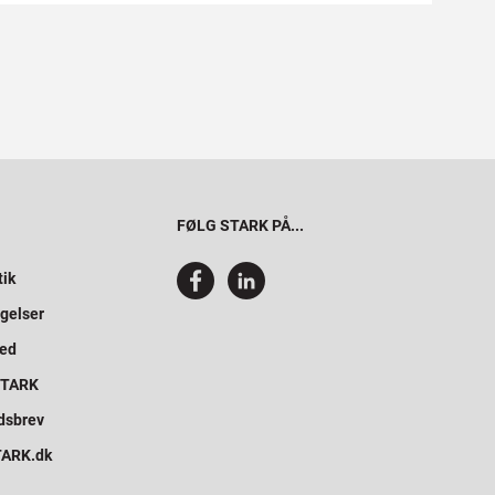
FØLG STARK PÅ...
tik
gelser
hed
 STARK
dsbrev
STARK.dk