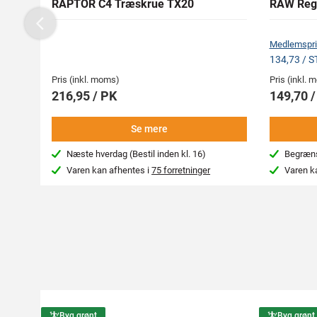
RAPTOR C4 Træskrue TX20
RAW Reg
Previous
Medlemspri
134,73 / 
Pris (inkl. moms)
Pris (inkl.
216,95 / PK
149,70 
Se mere
Næste hverdag (Bestil inden kl. 16)
Begræns
Varen kan afhentes i
75 forretninger
Varen k
Byg grønt
Byg grønt