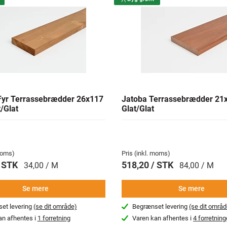
yr Terrassebrædder 26x117
Jatoba Terrassebrædder 2
/Glat
Glat/Glat
 moms)
Pris (inkl. moms)
/ STK
518,20 / STK
34,00 / M
84,00 / M
Se mere
Se mere
et levering
(se dit område)
Begrænset levering
(se dit områd
an afhentes i
1 forretning
Varen kan afhentes i
4 forretning