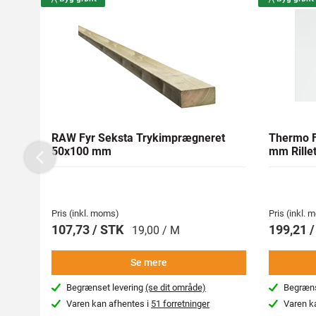
RAW Fyr Seksta Trykimprægneret
Thermo F
50x100 mm
mm Rillet
Previous
Pris (inkl. moms)
Pris (inkl.
107,73 / STK
199,21 
19,00 / M
Se mere
Begrænset levering
(se dit område)
Begræns
Varen kan afhentes i
51 forretninger
Varen k