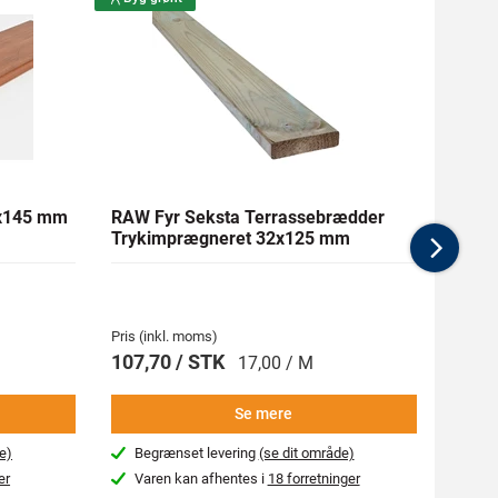
1x145 mm
RAW Fyr Seksta Terrassebrædder
Ther
Trykimprægneret 32x125 mm
mm Gl
Nex
Pris (inkl. moms)
Pris (i
107,70 / STK
269,
17,00 / M
Se mere
e)
Begrænset levering
(se dit område)
Beg
er
Varen kan afhentes i
18 forretninger
Var