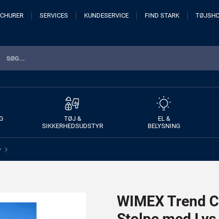
CHURER
SERVICES
KUNDESERVICE
FIND STARK
TØJSH
G
TØJ &
EL &
SIKKERHEDSUDSTYR
BELYSNING
r
>
WIMEX Trend C
Stolpe med Lys