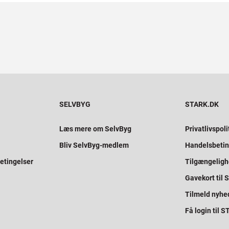
SELVBYG
STARK.DK
Læs mere om SelvByg
Privatlivspoli
Bliv SelvByg-medlem
Handelsbetin
etingelser
Tilgængelig
Gavekort til
Tilmeld nyhe
Få login til 