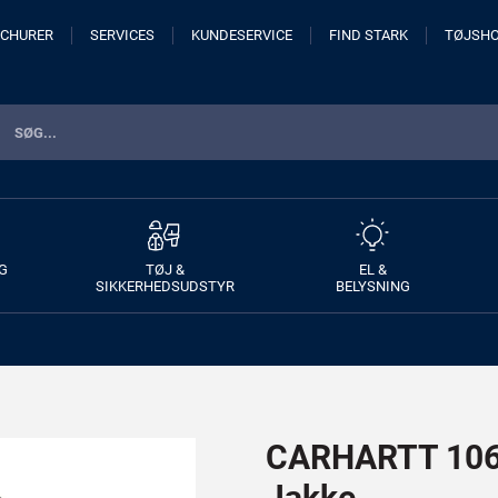
CHURER
SERVICES
KUNDESERVICE
FIND STARK
TØJSH
G
TØJ &
EL &
SIKKERHEDSUDSTYR
BELYSNING
CARHARTT 1064
Jakke