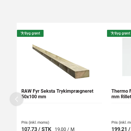
Byg grønt
Byg grønt
RAW Fyr Seksta Trykimprægneret
Thermo F
50x100 mm
mm Rillet
Previous
Pris (inkl. moms)
Pris (inkl.
107,73 / STK
199,21 
19,00 / M