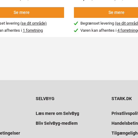
Se mere
Se mere
et levering
(se dit område)
Begrænset levering
(se dit områd
an afhentes i
1 forretning
Varen kan afhentes i
4 forretning
SELVBYG
STARK.DK
Læs mere om SelvByg
Privatlivspoli
Bliv SelvByg-medlem
Handelsbetin
etingelser
Tilgængelig