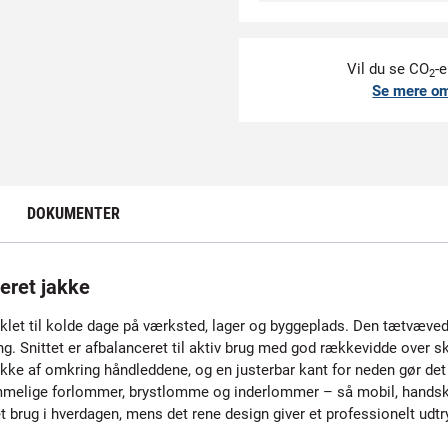
Vil du se CO
-e
2
Se mere o
DOKUMENTER
ret jakke
viklet til kolde dage på værksted, lager og byggeplads. Den tætvæved
ng. Snittet er afbalanceret til aktiv brug med god rækkevidde over s
ke af omkring håndleddene, og en justerbar kant for neden gør det 
mmelige forlommer, brystlomme og inderlommer – så mobil, handske
 brug i hverdagen, mens det rene design giver et professionelt udt