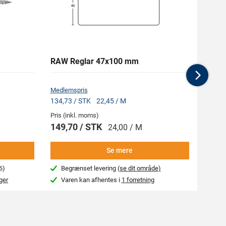
RAW Reglar 47x100 mm
NKT 
Clima
Nex
Medlemspris
134,73 / STK
22,45 / M
Pris (inkl. moms)
Pris (i
149,70 / STK
287,
24,00 / M
Se mere
6)
Begrænset levering
(se dit område)
Beg
ger
Varen kan afhentes i
1 forretning
Var