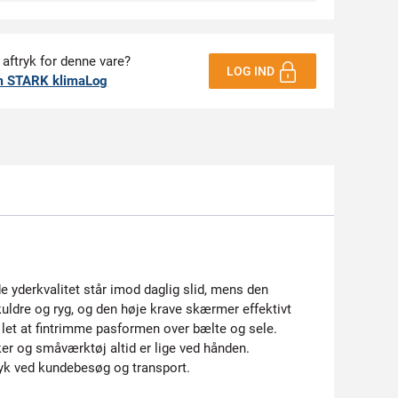
 aftryk for denne vare?
LOG IND
m STARK klimaLog
e yderkvalitet står imod daglig slid, mens den
kuldre og ryg, og den høje krave skærmer effektivt
let at fintrimme pasformen over bælte og sele.
r og småværktøj altid er lige ved hånden.
ryk ved kundebesøg og transport.