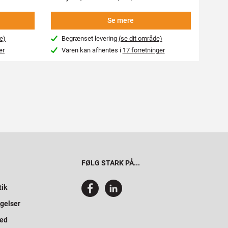
Se mere
e)
Begrænset levering
(se dit område)
Beg
er
Varen kan afhentes i
17 forretninger
Var
FØLG STARK PÅ...
tik
gelser
hed