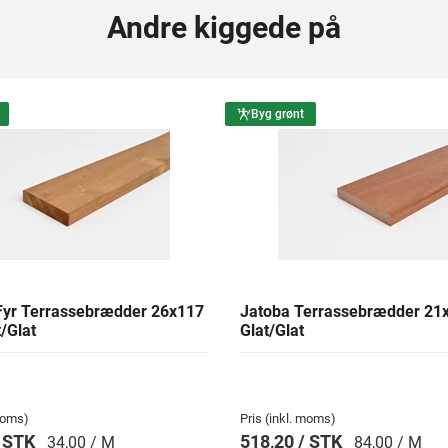
Andre kiggede på
Byg grønt
yr Terrassebrædder 26x117
Jatoba Terrassebrædder 2
/Glat
Glat/Glat
 moms)
Pris (inkl. moms)
/ STK
518,20 / STK
34,00 / M
84,00 / M