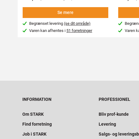
Se mere
Begrænset levering
(se dit område)
Begræns
Varen kan afhentes i
51 forretninger
Varen k
INFORMATION
PROFESSIONEL
Om STARK
Bliv prof-kunde
Find forretning
Levering
Job i STARK
Salgs- og leveringsb