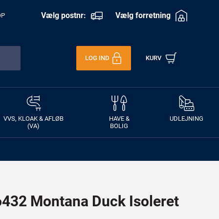
Vælg postnr:
Vælg forretning
OP
LOG IND
KURV
VVS, KLOAK & AFLØB
HAVE &
UDLEJNING
(VA)
BOLIG
32 Montana Duck Isoleret