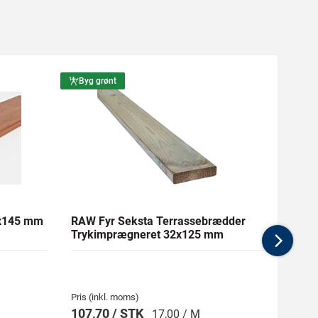
Byg grønt
Byg g
1x145 mm
RAW Fyr Seksta Terrassebrædder
Ther
Trykimprægneret 32x125 mm
mm Gl
Nex
Pris (inkl. moms)
Pris (i
107,70 / STK
269,
17,00 / M