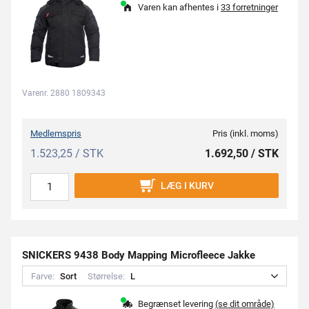
Varen kan afhentes i
33 forretninger
Varenr. 2880 1809343
Medlemspris
Pris (inkl. moms)
1.523,25 / STK
1.692,50 / STK
LÆG I KURV
SNICKERS 9438 Body Mapping Microfleece Jakke
Farve:
S
o
r
t
Størrelse:
L
Begrænset levering
(se dit område)