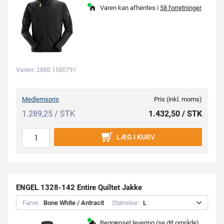
Varen kan afhentes i
58 forretninger
Varenr. 2880 1580791
Medlemspris
Pris (inkl. moms)
1.289,25 / STK
1.432,50 / STK
LÆG I KURV
ENGEL 1328-142 Entire Quiltet Jakke
Farve:
B
o
n
e
W
h
i
t
e
/
A
n
t
r
a
c
i
t
Størrelse:
L
Begrænset levering
(se dit område)