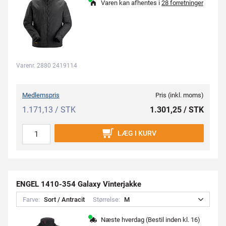
Varen kan afhentes i
28 forretninger
Varenr. 2880 2419114
Medlemspris
Pris (inkl. moms)
1.171,13 / STK
1.301,25 / STK
LÆG I KURV
ENGEL 1410-354 Galaxy Vinterjakke
Farve:
S
o
r
t
/
A
n
t
r
a
c
i
t
Størrelse:
M
Næste hverdag (Bestil inden kl. 16)