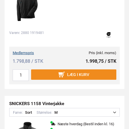
Varenr. 2880 1919481
Medlemspris
Pris (inkl. moms)
1.798,88 / STK
1.998,75 / STK
LÆG I KURV
SNICKERS 1158 Vinterjakke
Farve:
S
o
r
t
Størrelse:
M
Næste hverdag (Bestil inden kl. 16)