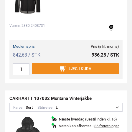
Varenr. 2880 2408731
Medlemspris
Pris (inkl. moms)
842,63 / STK
936,25 / STK
LÆG I KURV
CARHARTT 107082 Montana Vinterjakke
Farve:
S
o
r
t
Størrelse:
L
Næste hverdag (Bestil inden kl. 16)
Varen kan afhentes i
36 forretninger