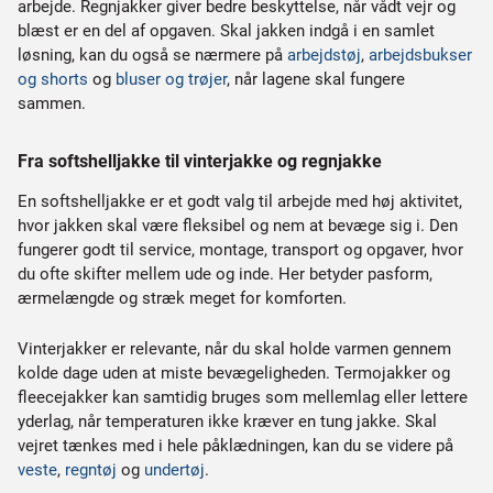
arbejde. Regnjakker giver bedre beskyttelse, når vådt vejr og
blæst er en del af opgaven. Skal jakken indgå i en samlet
løsning, kan du også se nærmere på
arbejdstøj
,
arbejdsbukser
og shorts
og
bluser og trøjer
, når lagene skal fungere
sammen.
Fra softshelljakke til vinterjakke og regnjakke
En softshelljakke er et godt valg til arbejde med høj aktivitet,
hvor jakken skal være fleksibel og nem at bevæge sig i. Den
fungerer godt til service, montage, transport og opgaver, hvor
du ofte skifter mellem ude og inde. Her betyder pasform,
ærmelængde og stræk meget for komforten.
Vinterjakker er relevante, når du skal holde varmen gennem
kolde dage uden at miste bevægeligheden. Termojakker og
fleecejakker kan samtidig bruges som mellemlag eller lettere
yderlag, når temperaturen ikke kræver en tung jakke. Skal
vejret tænkes med i hele påklædningen, kan du se videre på
veste
,
regntøj
og
undertøj
.