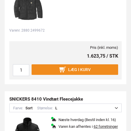
Varenr. 2880 2499672
Pris (inkl. moms)
1.623,75 / STK
LÆG I KURV
SNICKERS 8410 Vindtæt Fleecejakke
Farve:
S
o
r
t
Størrelse:
L
Næste hverdag (Bestil inden kl. 16)
Varen kan afhentes i
62 forretninger