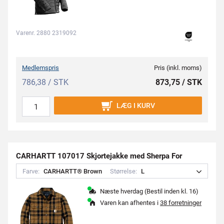
Varenr. 2880 2319092
Medlemspris
Pris (inkl. moms)
786,38 / STK
873,75 / STK
LÆG I KURV
CARHARTT 107017 Skjortejakke med Sherpa For
Farve:
C
A
R
H
A
R
T
T
®
B
r
o
w
n
Størrelse:
L
Næste hverdag (Bestil inden kl. 16)
Varen kan afhentes i
38 forretninger