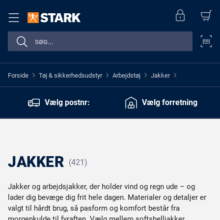
Forside
Tøj & sikkerhedsudstyr
Arbejdstøj
Jakker
>
>
>
>
Vælg postnr:
Vælg forretning
JAKKER
(421)
Jakker og arbejdsjakker, der holder vind og regn ude – og
lader dig bevæge dig frit hele dagen. Materialer og detaljer er
valgt til hårdt brug, så pasform og komfort består fra
morgenkulde til fyraften. Vælg mellem softshelljakker,