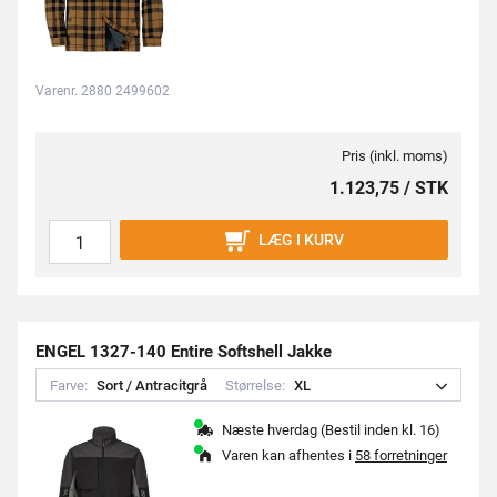
Varenr. 2880 2499602
Pris (inkl. moms)
1.123,75 / STK
LÆG I KURV
ENGEL 1327-140 Entire Softshell Jakke
Farve:
S
o
r
t
/
A
n
t
r
a
c
i
t
g
r
å
Størrelse:
X
L
Næste hverdag (Bestil inden kl. 16)
Varen kan afhentes i
58 forretninger