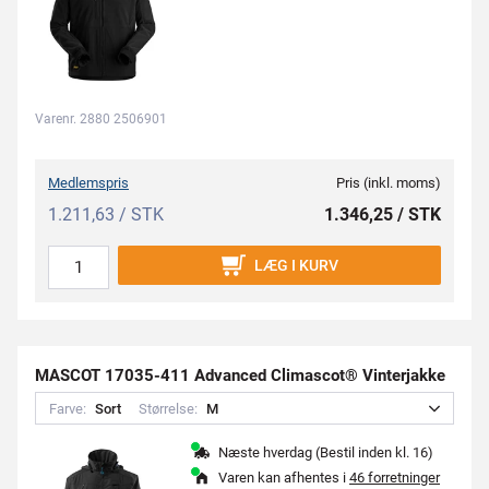
Varenr. 2880 2506901
Medlemspris
Pris (inkl. moms)
1.211,63 / STK
1.346,25 / STK
LÆG I KURV
MASCOT 17035-411 Advanced Climascot® Vinterjakke
Farve:
S
o
r
t
Størrelse:
M
Næste hverdag (Bestil inden kl. 16)
Varen kan afhentes i
46 forretninger