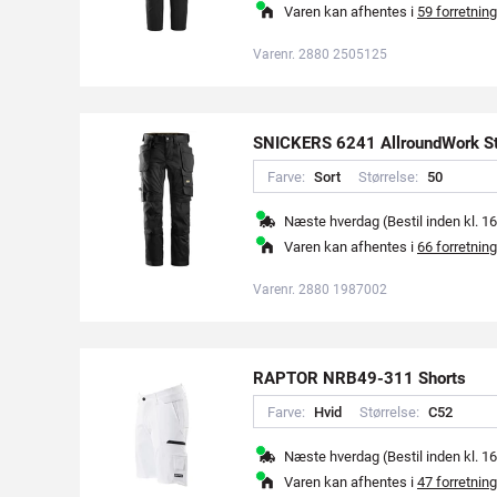
Varen kan afhentes i
59 forretning
Varenr. 2880 2505125
SNICKERS 6241 AllroundWork St
Farve:
S
o
r
t
Størrelse:
5
0
Næste hverdag (Bestil inden kl. 16
Varen kan afhentes i
66 forretning
Varenr. 2880 1987002
RAPTOR NRB49-311 Shorts
Farve:
H
v
i
d
Størrelse:
C
5
2
Næste hverdag (Bestil inden kl. 16
Varen kan afhentes i
47 forretning