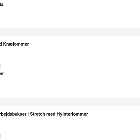
er
d Knælommer
)
er
bejdsbukser i Stretch med Hylsterlommer
)