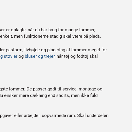
er er oplagte, når du har brug for mange lommer,
enkelt, men funktionerne stadig skal være på plads.
tyder pasform, livhøjde og placering af lommer meget for
g støvler
og
bluser og trøjer
, når tøj og fodtøj skal
igste lommer. De passer godt til service, montage og
r du ønsker mere dækning end shorts, men ikke fuld
opgaver eller arbejde i uopvarmede rum. Skal underdelen