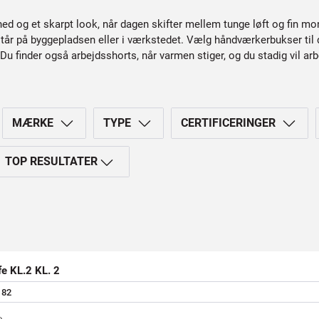
ed og et skarpt look, når dagen skifter mellem tunge løft og fin mo
står på byggepladsen eller i værkstedet. Vælg håndværkerbukser til 
u finder også arbejdsshorts, når varmen stiger, og du stadig vil arbe
MÆRKE
TYPE
CERTIFICERINGER
TOP RESULTATER
 KL.2 KL. 2
8
2