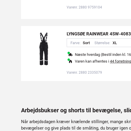
Varenr. 2880 9759104
LYNGSØE RAINWEAR 4SW-4083 
Farve:
S
o
r
t
Størrelse:
X
L
Næste hverdag (Bestil inden kl. 16
Varen kan afhentes i
44 forretning
Varenr. 2880 2335079
Arbejdsbukser og shorts til bevægelse, sli
Når arbejdsdagen kræver knælende stillinger, mange skrid
bevægelser og give plads til de småting, du bruger igen 