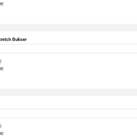
er
retch Bukser
)
er
)
er