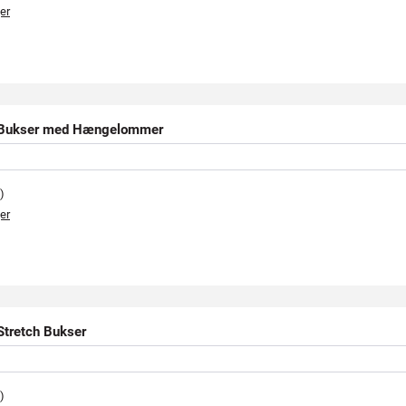
er
Bukser med Hængelommer
)
er
tretch Bukser
)