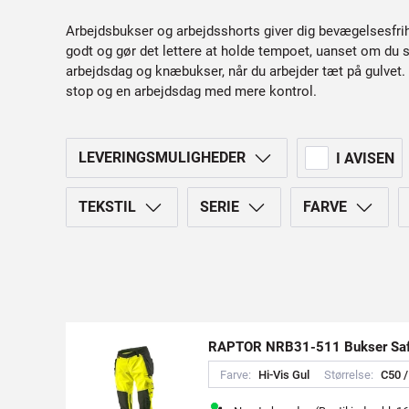
Arbejdsbukser og arbejdsshorts giver dig bevægelsesfrih
godt og gør det lettere at holde tempoet, uanset om du 
arbejdsdag og knæbukser, når du arbejder tæt på gulvet. D
stop og en arbejdsdag med mere kontrol.
LEVERINGSMULIGHEDER
I AVISEN
TEKSTIL
SERIE
FARVE
RAPTOR NRB31-511 Bukser Safe
Farve:
H
i
-
V
i
s
G
u
l
Størrelse:
C
5
0
/