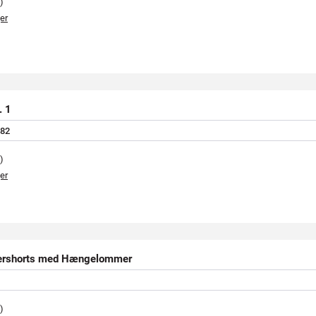
)
er
. 1
8
2
)
er
rshorts med Hængelommer
)