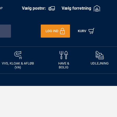
Vælg postnr:
Vælg forretning
OP
LOG IND
KURV
VVS, KLOAK & AFLØB
HAVE &
UDLEJNING
(VA)
BOLIG