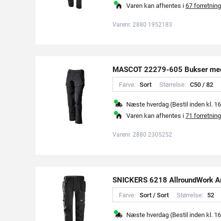
Varen kan afhentes i
67 forretning
Varenr. 2880 1952183
MASCOT 22279-605 Bukser me
Farve:
S
o
r
t
Størrelse:
C
5
0
/
8
2
Næste hverdag (Bestil inden kl. 16
Varen kan afhentes i
71 forretning
Varenr. 2880 2305252
SNICKERS 6218 AllroundWork Ar
Farve:
S
o
r
t
/
S
o
r
t
Størrelse:
5
2
Næste hverdag (Bestil inden kl. 16