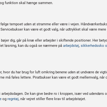
r og funktion skal hænge sammen.
 følge tempoet uden at stramme eller være i vejen. Håndværkerbuks
 Servicebukser kan være et godt valg, når udtrykket skal være mere 
bøjer dig, går på knæ eller arbejder i skiftende positioner. Her be
let løsning, kan du også se nærmere på
arbejdstøj
,
sikkerhedssko o
, hvor du har brug for luft omkring benene uden at undvære de vigt
erne må føles lettere. Piratbukser kan være et godt mellemvalg, nå
 i arbejdsdagen. De kan give bedre ro i kroppen, især ved udendørs 
e
og
regntøj
, når vejret stiller flere krav til arbejdstøjet.