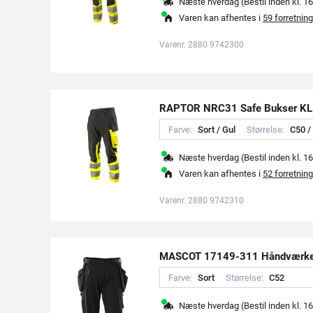
Næste hverdag (Bestil inden kl. 16
Varen kan afhentes i
59 forretning
Varenr. 2880 9742300
RAPTOR NRC31 Safe Bukser KL
Farve:
S
o
r
t
/
G
u
l
Størrelse:
C
5
0
/
Næste hverdag (Bestil inden kl. 16
Varen kan afhentes i
52 forretning
Varenr. 2880 9742310
MASCOT 17149-311 Håndværke
Farve:
S
o
r
t
Størrelse:
C
5
2
Næste hverdag (Bestil inden kl. 16