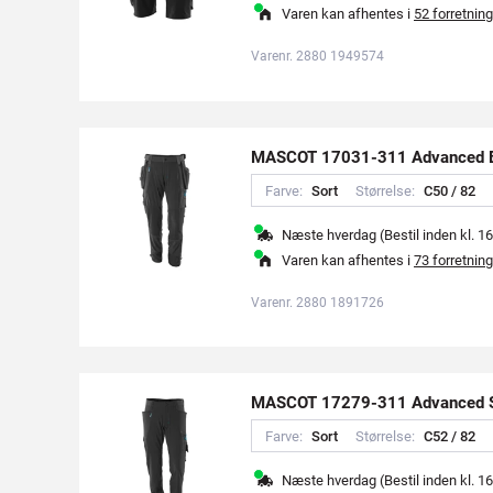
Varen kan afhentes i
52 forretning
Varenr. 2880 1949574
MASCOT 17031-311 Advanced 
Farve:
S
o
r
t
Størrelse:
C
5
0
/
8
2
Næste hverdag (Bestil inden kl. 16
Varen kan afhentes i
73 forretning
Varenr. 2880 1891726
MASCOT 17279-311 Advanced S
Farve:
S
o
r
t
Størrelse:
C
5
2
/
8
2
Næste hverdag (Bestil inden kl. 16