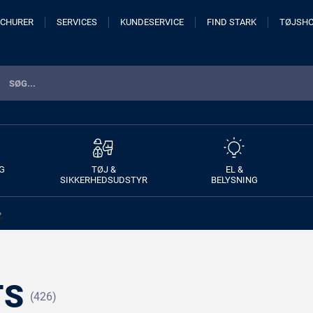
CHURER
SERVICES
KUNDESERVICE
FIND STARK
TØJSH
G
TØJ &
EL &
SIKKERHEDSUDSTYR
BELYSNING
>
TS
(426)