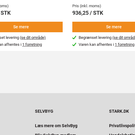
 moms)
Pris (inkl. moms)
/ STK
936,25 / STK
Se mere
Se mere
et levering
(se dit område)
Begrænset levering
(se dit områd
an afhentes i
1 forretning
Varen kan afhentes i
1 forretning
SELVBYG
STARK.DK
Læs mere om SelvByg
Privatlivspoli