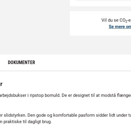
Vil du se CO
-e
2
Se mere o
DOKUMENTER
r
ejdsbukser i ripstop bomuld. De er designet til at modstå flænge
 slidstyrken. Den gode og komfortable pasform sidder lidt under ta
 praktiske til dagligt brug.