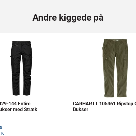
Andre kiggede på
29-144 Entire
CARHARTT 105461 Ripstop 
ukser med Stræk
Bukser
s
TK