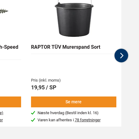
h-Speed
RAPTOR TÜV Murerspand Sort
RAW H
Nex
Medlem
62,94 
Pris (inkl. moms)
Pris (i
19,95 / SP
69,9
Se mere
e)
Næste hverdag (Bestil inden kl. 16)
Beg
er
Varen kan afhentes i
78 forretninger
Var