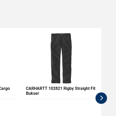
Cargo
CARHARTT 102821 Rigby Straight Fit
CARH
Bukser
Cargo
Nex