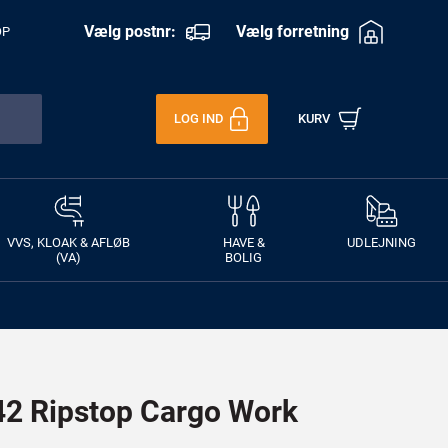
Vælg postnr:
Vælg forretning
OP
LOG IND
KURV
VVS, KLOAK & AFLØB
HAVE &
UDLEJNING
(VA)
BOLIG
 Ripstop Cargo Work