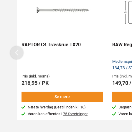
RAPTOR C4 Træskrue TX20
RAW Reg
Previous
Medlemspri
134,73 / 
Pris (inkl. moms)
Pris (inkl.
216,95 / PK
149,70 
Se mere
Næste hverdag (Bestil inden kl. 16)
Begræns
Varen kan afhentes i
75 forretninger
Varen k