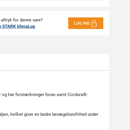
 aftryk for denne vare?
LOG IND
m STARK klimaLog
r og har forstærkninger foran samt Cordura®-
ljen, hvilket giver en bedre bevægelsesfrihed under