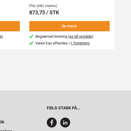
Pris (inkl. moms)
Pris (i
873,75 / STK
1.24
Se mere
e)
Begrænset levering
(se dit område)
Beg
Varen kan afhentes i
1 forretning
Var
FØLG STARK PÅ...
tik