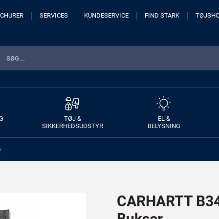
CHURER
SERVICES
KUNDESERVICE
FIND STARK
TØJSH
G
TØJ &
EL &
SIKKERHEDSUDSTYR
BELYSNING
>
CARHARTT B342
Bukser