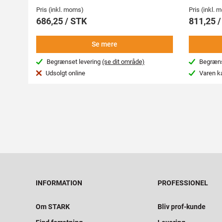
Pris (inkl. moms)
Pris (inkl.
686,25 / STK
811,25 
Se mere
Begrænset levering
(se dit område)
Begræns
Udsolgt online
Varen k
INFORMATION
PROFESSIONEL
Om STARK
Bliv prof-kunde