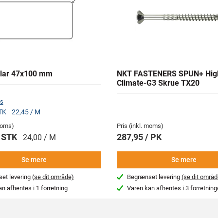
lar 47x100 mm
NKT FASTENERS SPUN+ Hig
Climate-G3 Skrue TX20
s
STK
22,45 / M
 moms)
Pris (inkl. moms)
/ STK
287,95 / PK
24,00 / M
Se mere
Se mere
et levering
(se dit område)
Begrænset levering
(se dit områd
an afhentes i
1 forretning
Varen kan afhentes i
3 forretning