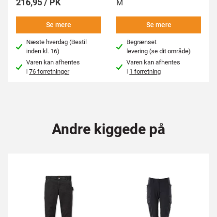
216,95 / PK
M
Se mere
Se mere
Næste hverdag (Bestil
Begrænset
inden kl. 16)
levering
(se dit område)
Varen kan afhentes
Varen kan afhentes
i
76 forretninger
i
1 forretning
Andre kiggede på