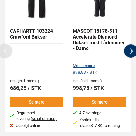
CARHARTT 103224
MASCOT 18178-511
Crawford Bukser
Accelerate Diamond
Bukser med Lårlommer
- Dame
Previous
N
Medlemspris
898,88 / STK
Pris (inkl. moms)
Pris (inkl. moms)
686,25 / STK
998,75 / STK
Se mere
Se mere
Begrænset
4-7 hverdage
levering
(se dit område)
Kontakt din
Udsolgt online
lokale
STARK forretning