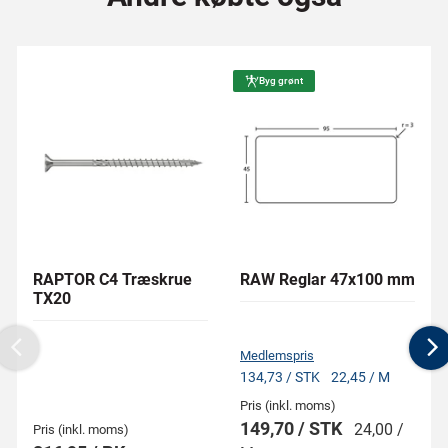
Byg grønt
RAPTOR C4 Træskrue
RAW Reglar 47x100 mm
TX20
Medlemspris
Previous
N
134,73 / STK
22,45 / M
Pris (inkl. moms)
149,70 / STK
24,00 /
Pris (inkl. moms)