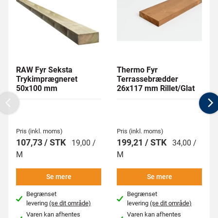
RAW Fyr Seksta
Thermo Fyr
Trykimprægneret
Terrassebrædder
50x100 mm
26x117 mm Rillet/Glat
Previous
N
Pris (inkl. moms)
Pris (inkl. moms)
107,73 / STK
199,21 / STK
19,00 /
34,00 /
M
M
Se mere
Se mere
Begrænset
Begrænset
levering
(se dit område)
levering
(se dit område)
Varen kan afhentes
Varen kan afhentes