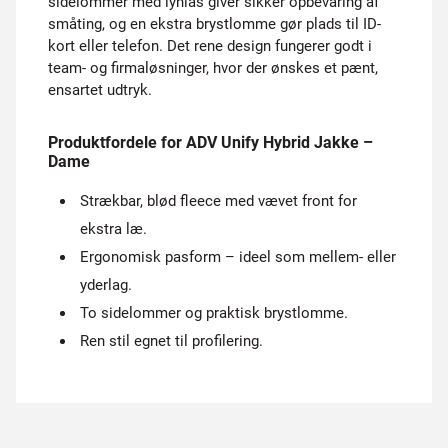
sidelommer med lynlås giver sikker opbevaring af
småting, og en ekstra brystlomme gør plads til ID-
kort eller telefon. Det rene design fungerer godt i
team- og firmaløsninger, hvor der ønskes et pænt,
ensartet udtryk.
Produktfordele for ADV Unify Hybrid Jakke –
Dame
Strækbar, blød fleece med vævet front for
ekstra læ.
Ergonomisk pasform – ideel som mellem- eller
yderlag.
To sidelommer og praktisk brystlomme.
Ren stil egnet til profilering.