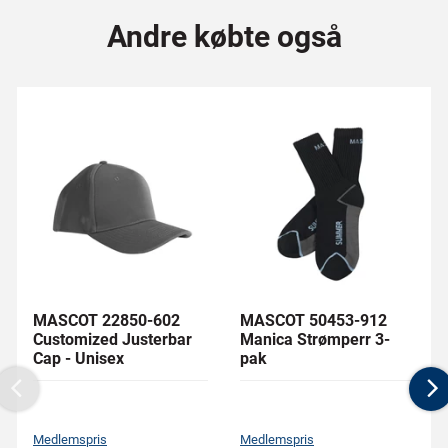
Andre købte også
MASCOT 22850-602
MASCOT 50453-912
Customized Justerbar
Manica Strømperr 3-
Cap - Unisex
pak
Previous
N
Medlemspris
Medlemspris