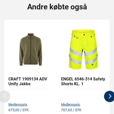
Andre købte også
CRAFT 1909134 ADV
ENGEL 6546-314 Safety
Unify Jakke
Shorts KL. 1
Previous
N
Medlemspris
Medlemspris
675,00 / STK
707,63 / STK