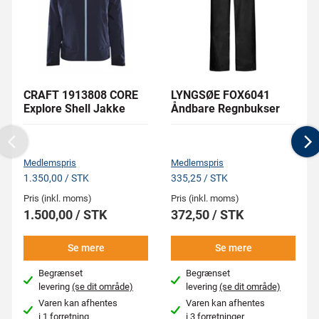
CRAFT 1913808 CORE
LYNGSØE FOX6041
Explore Shell Jakke
Åndbare Regnbukser
Previous
N
Medlemspris
Medlemspris
1.350,00 / STK
335,25 / STK
Pris (inkl. moms)
Pris (inkl. moms)
1.500,00 / STK
372,50 / STK
Se mere
Se mere
Begrænset
Begrænset
levering
(se dit område)
levering
(se dit område)
Varen kan afhentes
Varen kan afhentes
i
1 forretning
i
3 forretninger