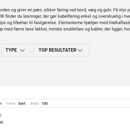
rden og giver en pæn, sikker føring ved bord, væg og gulv. Få styr p
ARK finder du løsninger, der gør kabelføring enkel og overskuelig i 
ips og tilbehør til fastgørelse. Elementerne hjælper med trækaflastn
up med færre løse løkker, mindre snublefare og kabler, der ligger, hv
TYPE
TOP RESULTATER
m
Farve:
S
o
r
t
Antal:
1
0
0
)
er