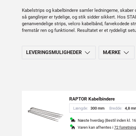
Kabelstrips og kabelbindere samler ledningerne, skaber o
så ganglinjer er tydelige, og stik sidder sikkert. Hos ST
genanvendelige strips, velcro kabelbånd, farvekodede str
fremstår ren og funktionel. Resultatet er et ryddeligt set
LEVERINGSMULIGHEDER
MÆRKE
RAPTOR Kabelbindere
Længde:
3
0
0
m
m
Bredde:
4
,
8
m
Næste hverdag (Bestil inden kl. 16
Varen kan afhentes i
72 forretning