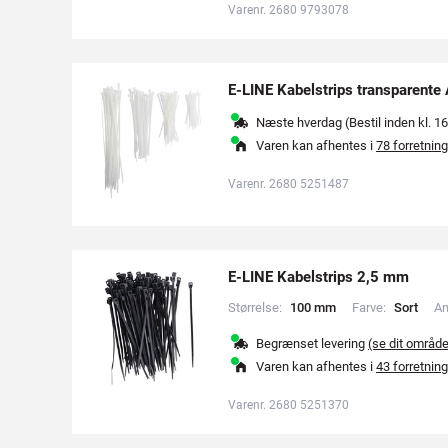
Varenr. 2680 9793078
E-LINE Kabelstrips transparente 
Næste hverdag (Bestil inden kl. 16
Varen kan afhentes i
78 forretning
Varenr. 2680 5251487
E-LINE Kabelstrips 2,5 mm
Størrelse:
1
0
0
m
m
Farve:
S
o
r
t
An
Begrænset levering
(se dit områd
Varen kan afhentes i
43 forretning
Varenr. 2680 5251370