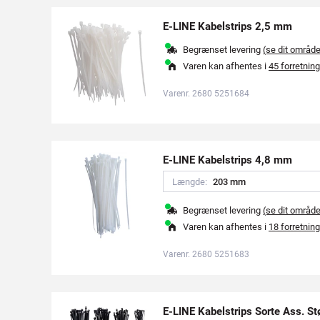
E-LINE Kabelstrips 2,5 mm
Begrænset levering
(se dit områd
Varen kan afhentes i
45 forretning
Varenr. 2680 5251684
E-LINE Kabelstrips 4,8 mm
Længde:
2
0
3
m
m
Begrænset levering
(se dit områd
Varen kan afhentes i
18 forretning
Varenr. 2680 5251683
E-LINE Kabelstrips Sorte Ass. St