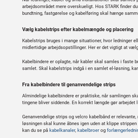
arbejdsområdet mere overskueligt. Hos STARK finder du ka
bundtning, fastgørelse og kabelføring skal hænge samm
Vælg kabelstrips efter kabelmængde og placering
Kabelstrips bruges i mange situationer, hvor ledninger ell
midlertidige arbejdsopstillinger. Her er det vigtigt at 
Kabelbindere er oplagte, når kabler skal samles i faste bu
samlet. Skal kabelstrips indgå i en samlet el-løsning, 
Fra kabelbindere til genanvendelige strips
Almindelige kabelbindere er praktiske, når samlingen skal
tingene bliver siddende. En korrekt længde gør arbejdet l
Genanvendelige strips og velcro kabelbånd er relevante, når
løsningen skal kunne åbnes igen uden at klippe strippen o
kan du se på
kabelkanaler
,
kabelbroer
og
forlængerledni