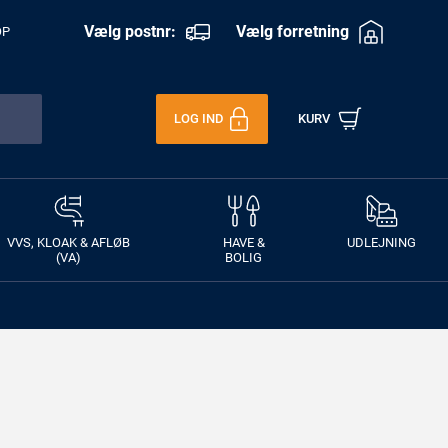
Vælg postnr:
Vælg forretning
OP
LOG IND
KURV
VVS, KLOAK & AFLØB
HAVE &
UDLEJNING
(VA)
BOLIG