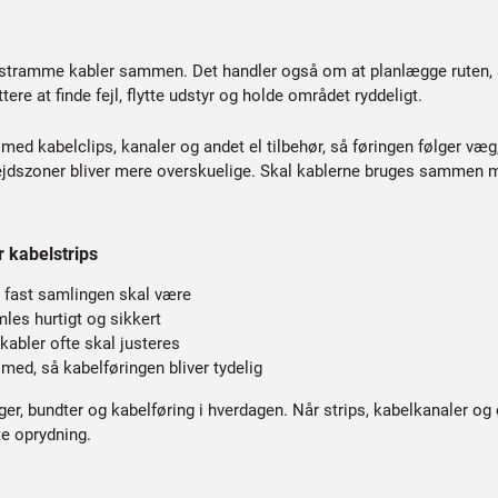
stramme kabler sammen. Det handler også om at planlægge ruten, så l
tere at finde fejl, flytte udstyr og holde området ryddeligt.
ed kabelclips, kanaler og andet el tilbehør, så føringen følger væg,
bejdszoner bliver mere overskuelige. Skal kablerne bruges sammen m
r kabelstrips
 fast samlingen skal være
les hurtigt og sikkert
kabler ofte skal justeres
med, så kabelføringen bliver tydelig
er, bundter og kabelføring i hverdagen. Når strips, kabelkanaler og ø
te oprydning.