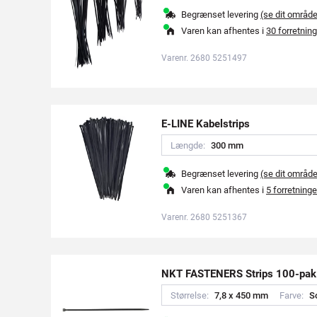
Begrænset levering
(se dit områd
Varen kan afhentes i
30 forretning
Varenr. 2680 5251497
E-LINE Kabelstrips
Længde:
3
0
0
m
m
Begrænset levering
(se dit områd
Varen kan afhentes i
5 forretninge
Varenr. 2680 5251367
NKT FASTENERS Strips 100-pak
Størrelse:
7
,
8
x
4
5
0
m
m
Farve:
S