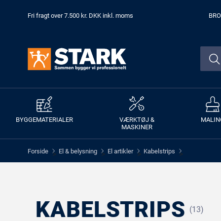
Fri fragt over 7.500 kr. DKK inkl. moms
BRO
BYGGEMATERIALER
VÆRKTØJ &
MALIN
MASKINER
Forside
El & belysning
El artikler
Kabelstrips
>
>
>
>
KABELSTRIPS
(13)