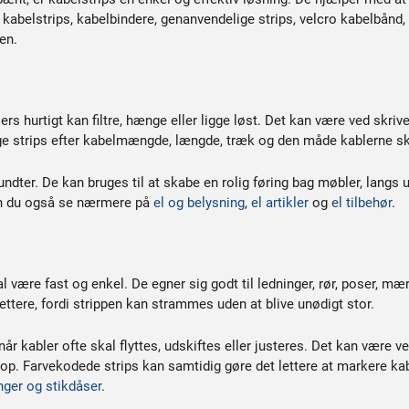
belstrips, kabelbindere, genanvendelige strips, velcro kabelbånd, f
en.
ers hurtigt kan filtre, hænge eller ligge løst. Det kan være ved skri
vælge strips efter kabelmængde, længde, træk og den måde kablerne sk
ndter. De kan bruges til at skabe en rolig føring bag møbler, langs ud
kan du også se nærmere på
el og belysning
,
el artikler
og
el tilbehør
.
 være fast og enkel. De egner sig godt til ledninger, rør, poser, mærk
ettere, fordi strippen kan strammes uden at blive unødigt stor.
 kabler ofte skal flyttes, udskiftes eller justeres. Det kan være ved I
p. Farvekodede strips kan samtidig gøre det lettere at markere kable
nger og stikdåser
.