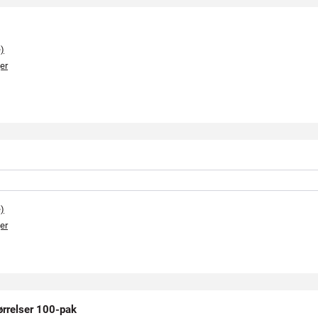
e)
er
e)
er
ørrelser 100-pak