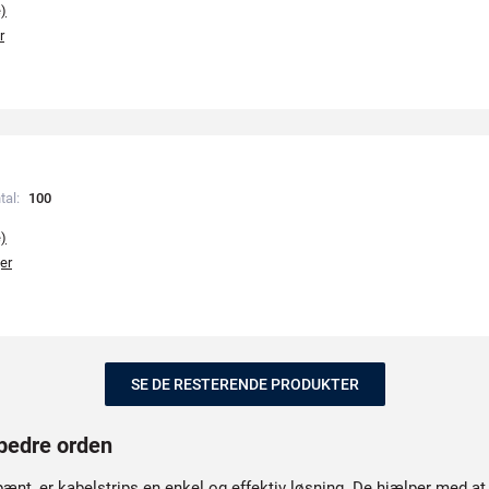
e)
r
tal:
1
0
0
e)
er
SE DE RESTERENDE PRODUKTER
 bedre orden
ænt, er kabelstrips en enkel og effektiv løsning. De hjælper med at 