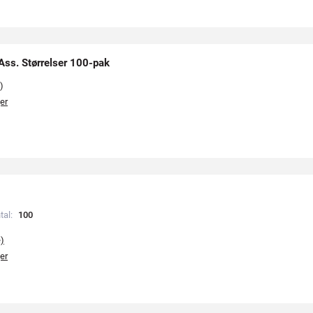
Ass. Størrelser 100-pak
)
er
tal:
1
0
0
e)
er