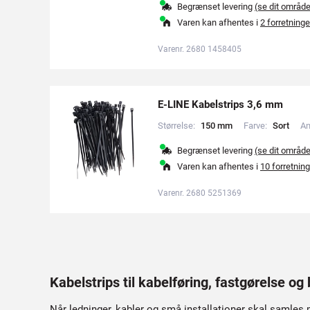
Begrænset levering
(se dit områd
Varen kan afhentes i
2 forretninge
Varenr. 2680 1458405
E-LINE Kabelstrips 3,6 mm
Størrelse:
1
5
0
m
m
Farve:
S
o
r
t
An
Begrænset levering
(se dit områd
Varen kan afhentes i
10 forretning
Varenr. 2680 5251369
Kabelstrips til kabelføring, fastgørelse og
Når ledninger, kabler og små installationer skal samles p