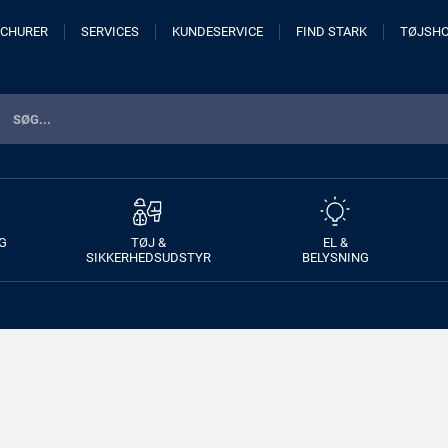
CHURER
SERVICES
KUNDESERVICE
FIND STARK
TØJSH
G
TØJ &
EL &
SIKKERHEDSUDSTYR
BELYSNING