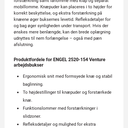
forstærkning samt lårlomme med klap og separat
mobillomme. Knæpuder kan placeres i to højder for
korrekt beskyttelse, og ekstra forstærkning på
knæene øger buksernes levetid. Refleksdetaljer for
og bag øger synligheden under transport. Hvis der
ønskes mere benlængde, kan den brede oplægning
udnyttes til nem forlængelse – også med pæn
afslutning.
Produktfordele for ENGEL 2520-154 Venture
arbejdsbukser
Ergonomisk snit med formsyede knæ og stabil
baglinning.
To højdestillinger til knæpuder og forstærkede
knæ.
Funktionslommer med forstærkninger i
slidzoner.
Refleksdetaljer og mulighed for ekstra