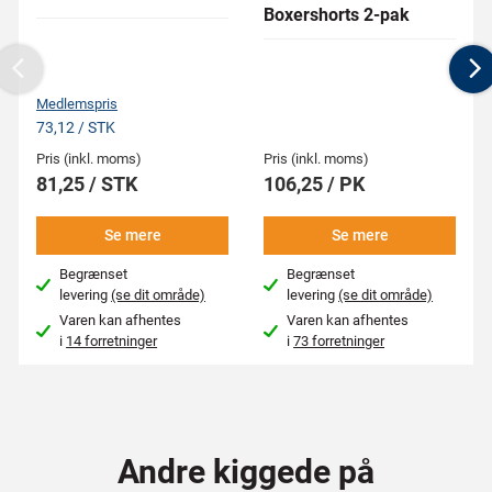
Boxershorts 2-pak
Previous
N
Medlemspris
73,12 / STK
Pris (inkl. moms)
Pris (inkl. moms)
81,25 / STK
106,25 / PK
Se mere
Se mere
Begrænset
Begrænset
levering
(se dit område)
levering
(se dit område)
Varen kan afhentes
Varen kan afhentes
i
14 forretninger
i
73 forretninger
Andre kiggede på