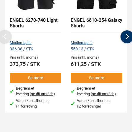
ENGEL 6270-740 Light
ENGEL 6810-254 Galaxy
Shorts
Shorts
Previous
N
Medlemspris
Medlemspris
336,38 / STK
550,13 / STK
Pris (inkl. moms)
Pris (inkl. moms)
373,75 / STK
611,25 / STK
Se mere
Se mere
Begrænset
Begrænset
levering
(se dit område)
levering
(se dit område)
Varen kan afhentes
Varen kan afhentes
i
1 forretning
i
2 forretninger