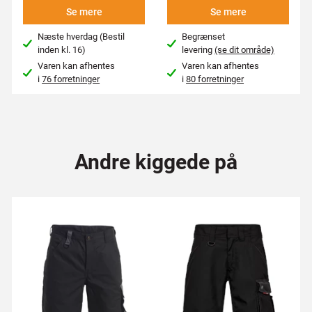
Se mere
Se mere
Næste hverdag (Bestil
Begrænset
inden kl. 16)
levering
(se dit område)
Varen kan afhentes
Varen kan afhentes
i
76 forretninger
i
80 forretninger
Andre kiggede på